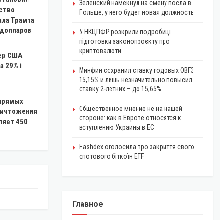
Зеленский намекнул на смену посла в
ство
Польше, у него будет новая должность
ала Трампа
 долларов
У НКЦПФР розкрили подробиці
підготовки законопроєкту про
криптовалюти
ер США
а 29% і
Минфин сохранил ставку годовых ОВГЗ
15,15% и лишь незначительно повысил
ставку 2-летних – до 15,65%
прямых
Общественное мнение не на нашей
уничтожения
стороне: как в Европе относятся к
ляет 450
вступлению Украины в ЕС
Hashdex оголосила про закриття свого
спотового біткоїн ETF
Главное
ЭКОНОМИКА