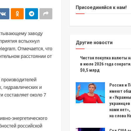
Присоединяйся к нам!
батывающему заводу
дприятия вспыхнул
Другие новости
legram. Отмечается, что
тельном расстоянии от
Чистая покупка валюты 
в июле 2026 года сократи
$0,5 млрд
 производителей
Россия и 
, гидравлических и
имеют общ
и составляет около 7
и «Украины
украинцев
нами нет»,
на слова Н
ивно-энергетического
бностей российской
Суд США о