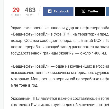
29
483
Facebook
Twitter
SHARES
VIEWS
Украинские военные нанесли удар по нефтеперера
«Башнефть-Новойл» в Уфе (РФ), на территории пре
пожар. Об этом сообщает Генеральный штаб ВСУ в Te
нефтеперерабатывающий завод расположен на значи
государственной границы Украины — около 1400 км.
«Башнефть-Новойл» — один из крупнейших в России
высококачественных смазочных материалов: судовых
моторных. Мощность по первичной переработке нефт
млн тонн в год.
Указанный НПЗ является важной составляющей топл
комплекса РФ и используется для обеспечения потре