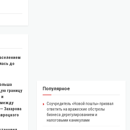
населением
лась до
Польша
Популярное
ую границу
 и
 между
Соучредитель «Новой пошты» призвал
 — Захарова
ответить на вражеские обстрелы
авроцкого
бизнеса дерегулированием и
налоговыми каникулами
становил