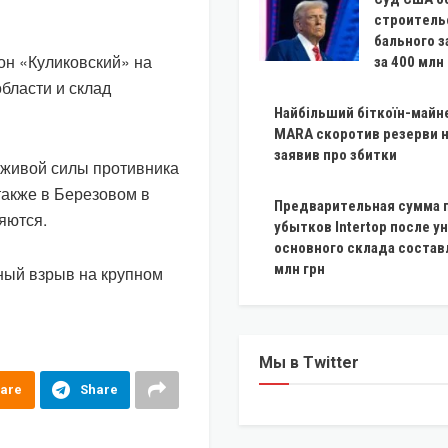
строитель
бального з
он «Куликовский» на
за 400 млн
бласти и склад
Найбільший біткоїн-майн
MARA скоротив резерви н
заявив про збитки
 живой силы противника
также в Березовом в
Предварительная сумма 
яются.
убытков Intertop после 
основного склада состав
млн грн
ный взрыв на крупном
Мы в Twitter
are
Share