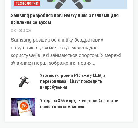
ТЕХНОЛОГИИ
Samsung розробляє нові Galaxy Buds з гачками для
кріплення за вухом
01.08.2026
Samsung розширює лінійку бездротових
навушників і, схоже, готує модель для
користувачів, які займаються спортом. У мережі
з'явилися перші зображення нових...
Українські дрони F10 вже у США, а
перехоплювач Litavr проходить
випробування
Угода на $55 млрд: Electronic Arts стане
приватною компанією