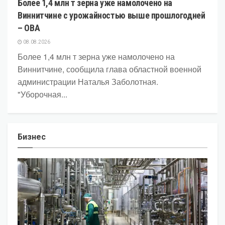
Более 1,4 млн т зерна уже намолочено на
ЭКОНОМИКА
Виннитчине с урожайностью выше прошлогодней
– ОВА
08.08.2026
Более 1,4 млн т зерна уже намолочено на
Виннитчине, сообщила глава областной военной
администрации Наталья Заболотная.
"Уборочная...
Бизнес