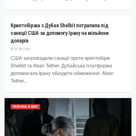
Криптобіржа з Дубая Shelbit потрапила під
КРИПТОВАЛЮТА
санкції США за допомогу Ірану на мільйони
доларів
09.08.2026
США запровадили санкції проти криптобірж
Shelbit та Aban Tether. Дубайська платформа
допомагала Ірану обходити обмеження. Aban
Tether...
УКРАИНА И МИР