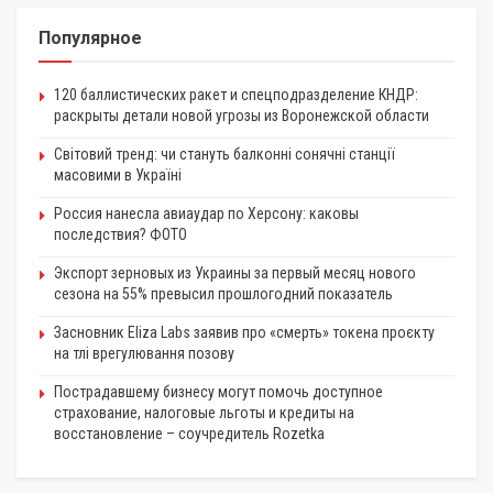
Популярное
120 баллистических ракет и спецподразделение КНДР:
раскрыты детали новой угрозы из Воронежской области
Світовий тренд: чи стануть балконні сонячні станції
масовими в Україні
Россия нанесла авиаудар по Херсону: каковы
последствия? ФОТО
Экспорт зерновых из Украины за первый месяц нового
сезона на 55% превысил прошлогодний показатель
Засновник Eliza Labs заявив про «смерть» токена проєкту
на тлі врегулювання позову
Пострадавшему бизнесу могут помочь доступное
страхование, налоговые льготы и кредиты на
восстановление – соучредитель Rozetka