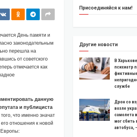
Присоединяйся к нам!
ечается День памяти и
ласно законодательным
Другие новости
льно перешла на
авшись от советского
В Харькове
еперь отмечается как
психиатр 
фиктивные
падное
непригодн
службе
омментировать данную
Дрон со в
епутата и публициста
возле укр
того, что именно значат
самолета 
мог сбить
е его отношения к новой
автобуса, 
 Европы: