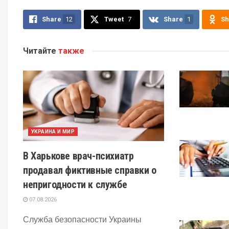
Share
12
Tweet
7
Share
1
Sh
Читайте
также
УКРАИНА И МИР
В Харькове врач-психиатр
продавал фиктивные справки о
непригодности к службе
07.08.2026
Служба безопасности Украины