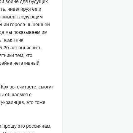
той войне для будущих
ть, нивелируя ее и
 пример следующим
шении героев нынешней
гда мы показываем им
ь памятник
5-20 лет объяснить,
тники тем, кто
крайне негативный
Как вы считаете, смогут
 мы общаемся с
украинцев, это тоже
не прощу это россиянам,