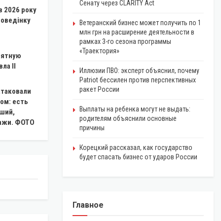
Сенату через CLARITY Act
в 2026 року
поведінку
Ветеранский бизнес может получить по 1
млн грн на расширение деятельности в
рамках 3-го сезона программы
«Траектория»
мятную
ла II
Иллюзии ПВО: эксперт объяснил, почему
Patriot бессилен против перспективных
ракет России
атаковали
ом: есть
Выплаты на ребенка могут не выдать:
ший,
родителям объяснили основные
ражи. ФОТО
причины
Корецкий рассказал, как государство
будет спасать бизнес от ударов России
Главное