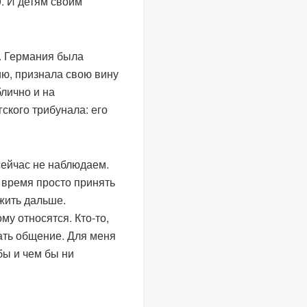
0. И детям своим
н. Германия была
ю, признала свою вину
блично и на
кого трибунала: его
сейчас не наблюдаем.
о время просто принять
жить дальше.
му относятся. Кто-то,
ать общение. Для меня
 бы и чем бы ни