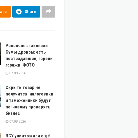
are
Share
Россияне атаковали
Сумы дроном: есть
пострадавший, горели
гаражи. ФОТО
07.08.2026
Скрыть товар не
получится: налоговики
и таможенники будут
по-новому проверять
бизнес
07.08.2026
ВСУ уничтожили ещё