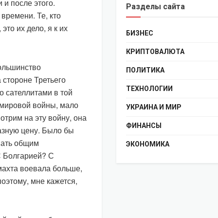
 и после этого.
Разделы сайта
времени. Те, кто
это их дело, я к их
БИЗНЕС
КРИПТОВАЛЮТА
большинство
ПОЛИТИКА
 стороне Третьего
ТЕХНОЛОГИИ
о сателлитами в той
 мировой войны, мало
УКРАИНА И МИР
отрим на эту войну, она
ФИНАНСЫ
азную цену. Было бы
вать общим
ЭКОНОМИКА
С Болгарией? С
махта воевала больше,
оэтому, мне кажется,