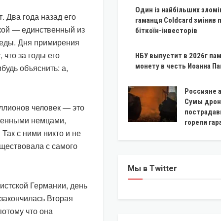
Один із найбільших зломі
. Два года назад его
гаманця Coldcard змінив 
пкой — единственный из
біткоїн-інвесторів
беды. Дня примирения
 что за годы его
НБУ выпустит в 2026г па
монету в честь Иоанна Пав
ибудь объяснить: а,
Россияне 
Сумы дрон
ллионов человек — это
пострадав
еменными немцами,
горели га
 Так с ними никто и не
уществовала с самого
Мы в Twitter
истской Германии, день
 закончилась Вторая
потому что она