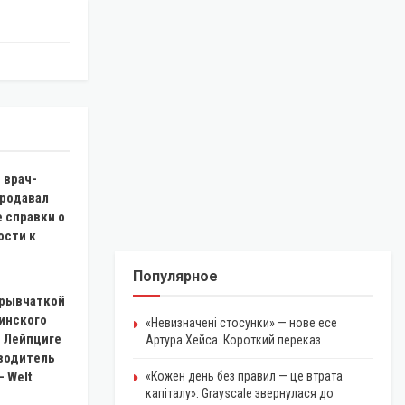
 врач-
продавал
 справки о
ости к
Популярное
зрывчаткой
аинского
«Невизначені стосунки» — нове есе
в Лейпциге
Артура Хейса. Короткий переказ
 водитель
— Welt
«Кожен день без правил — це втрата
капіталу»: Grayscale звернулася до