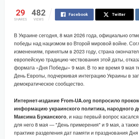
29
482
Facebook
Twitter
SHARES
VIEWS
В Украине сегодня, 8 мая 2026 года, официально отм
победы над нацизмом во Второй мировой войне. Сог
изменениям, принятым в 2023 году, страна окончате
европейскую традицию чествования этой даты, отказ
формата «Дня Победы» 9 мая. В то же время 9 мая т
День Европы, подчеркивая интеграцию Украины в за
демократическое сообщество.
Интернет-издание From-UA.org попросило прок
информацию украинского политика, народного д
Максима Бужанского
, и наш первый вопрос касался 
для него 8 мая — "День примерения" и 9 мая, а такж
практике разделения дат памяти и празднования Дня