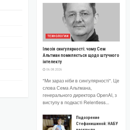
ТЕХНОЛОГИИ
Ілюзія сингулярності: чому Сем
Альтман помиляється щодо штучного
інтелекту
06.08.2026
"Ми зараз ніби в сингулярності". Це
слова Сема Альтмана,
генерального директора OpenAI, з
виступу в подкасті Relentless...
Подозрение
Стефанишиной: НАБУ
раскрыло