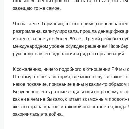
сколько бы лет ни прошло — хоть 10, хоть 20, хоть 15
завещаю то же самое.
Что касается Германии, то этот пример нерелеванте
разгромлена, капитулировала, прошла денацификаци
и кается за нее уже более 80 лет. Третий рейх был пу
международном уровне осужден решением Нюрнбергс
руководители, его идеология и ряд его организаций.
К сожалению, ничего подобного в отношении РФ мы 
Поэтому это не та история, где можно спустя какое-т
некое покаяние, признание вины и каким-то образом 
Безусловно, есть разные люди, и они по-разному к это
как ни в чем не бывало, считает возможным продолж
же это страна врагов, и таковой она останется, когда
закончилась эта война.