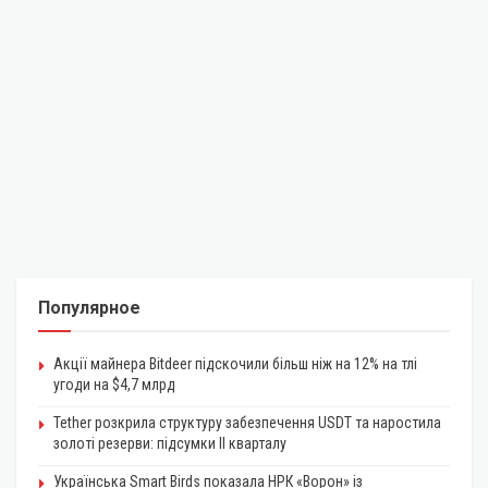
Популярное
Акції майнера Bitdeer підскочили більш ніж на 12% на тлі
угоди на $4,7 млрд
Tether розкрила структуру забезпечення USDT та наростила
золоті резерви: підсумки II кварталу
Українська Smart Birds показала НРК «Ворон» із