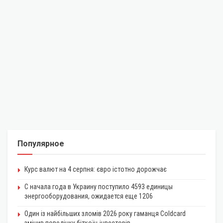
Популярное
Курс валют на 4 серпня: євро істотно дорожчає
С начала года в Украину поступило 4593 единицы
энергооборудования, ожидается еще 1206
Один із найбільших зломів 2026 року гаманця Coldcard
змінив поведінку біткоїн-інвесторів