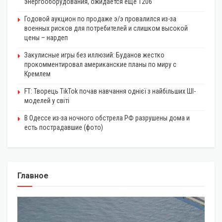
энергооборудования, ожидается еще 1206
Годовой аукцион по продаже э/э провалился из-за
военных рисков для потребителей и слишком высокой
цены – нардеп
Закулисные игры без иллюзий: Буданов жестко
прокомментировал американские планы по миру с
Кремлем
FT: Творець TikTok почав навчання однієї з найбільших ШІ-
моделей у світі
В Одессе из-за ночного обстрела РФ разрушены дома и
есть пострадавшие (фото)
Главное