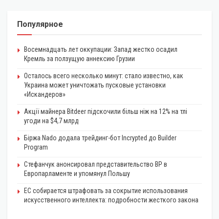
Популярное
Восемнадцать лет оккупации: Запад жестко осадил
Кремль за ползущую аннексию Грузии
Осталось всего несколько минут: стало известно, как
Украина может уничтожать пусковые установки
«Искандеров»
Акції майнера Bitdeer підскочили більш ніж на 12% на тлі
угоди на $4,7 млрд
Біржа Nado додала трейдинг-бот Incrypted до Builder
Program
Стефанчук анонсировал представительство ВР в
Европарламенте и упомянул Польшу
ЕС собирается штрафовать за сокрытие использования
искусственного интеллекта: подробности жесткого закона