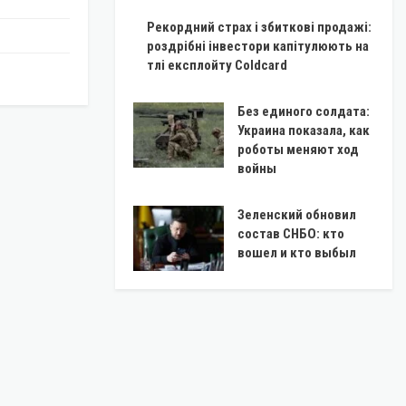
Рекордний страх і збиткові продажі:
роздрібні інвестори капітулюють на
тлі експлойту Coldcard
Без единого солдата:
Украина показала, как
роботы меняют ход
войны
Зеленский обновил
состав СНБО: кто
вошел и кто выбыл