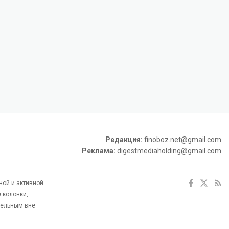
Редакция:
finoboz.net@gmail.com
Реклама:
digestmediaholding@gmail.com
ной и активной
 колонки,
тельным вне