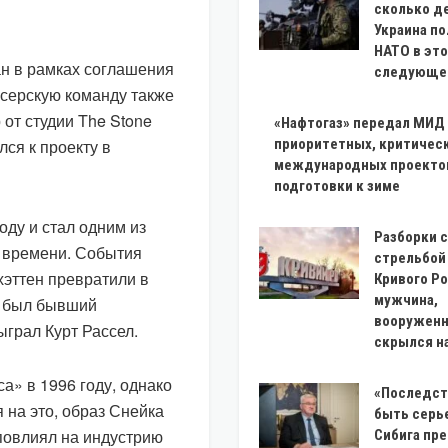
сколько д
Украина по
НАТО в это
н в рамках соглашения
следующем
серскую команду также
от студии The Stone
«Нафтогаз» передал МИД
ся к проекту в
приоритетных, критичес
международных проекто
подготовки к зиме
ду и стал одним из
Разборки 
 времени. События
стрельбой
хэттен превратили в
Кривого Ро
мужчина,
м был бывший
вооруженн
ыграл Курт Рассел.
скрылся на
» в 1996 году, однако
«Последст
 на это, образ Снейка
быть серь
повлиял на индустрию
Сибига пр