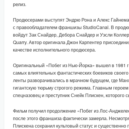
релиз.
Продюсерами выступят Эндрю Рона и Алекс Гайнема
с правообладателем франшизы StudioCanal. В продю
войдут Зак Снайдер, Дебора Снайдер и Уэсли Коллер 
Quarry. Автор оригинала Джон Карпентер присоединил
качестве исполнительного продюсера.
Оригинальный «Побег из Нью-Йорка» вышел в 1981 го
самых влиятельных фантастических боевиков своего
ленты разворачивались в мрачном будущем, где Ман
гигантскую тюрьму строгого режима. Главным герое
спецназовец и преступник Снейк Плискен, которого с
Фильм получил продолжение «Побег из Лос-Анджелеса
после этого франшиза фактически замерла. Несмотря
Плискена сохранил культовый статус и существенно 