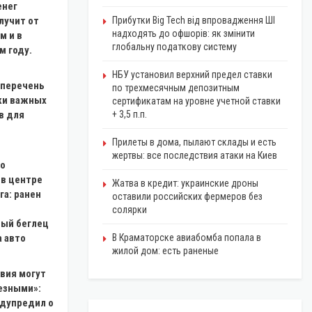
енег
лучит от
Прибутки Big Tech від впровадження ШІ
надходять до офшорів: як змінити
м и в
глобальну податкову систему
 году.
НБУ установил верхний предел ставки
 перечень
по трехмесячным депозитным
ки важных
сертификатам на уровне учетной ставки
в для
+ 3,5 п.п.
Прилеты в дома, пылают склады и есть
жертвы: все последствия атаки на Киев
со
 в центре
Жатва в кредит: украинские дроны
га: ранен
оставили российских фермеров без
солярки
ый беглец
 авто
В Краматорске авиабомба попала в
жилой дом: есть раненые
вия могут
езными»:
едупредил о