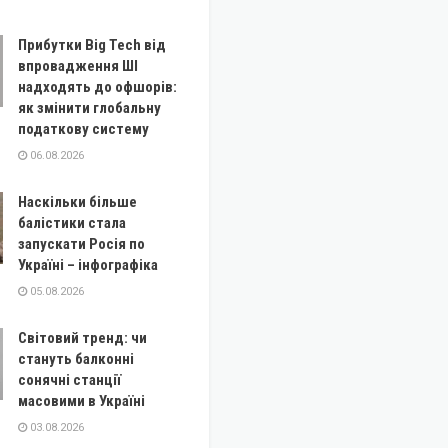
Прибутки Big Tech від
впровадження ШІ
надходять до офшорів:
як змінити глобальну
податкову систему
06.08.2026
Наскільки більше
балістики стала
запускати Росія по
Україні – інфографіка
05.08.2026
Світовий тренд: чи
стануть балконні
сонячні станції
масовими в Україні
03.08.2026