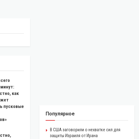
всего
 минут:
стно, как
ожет
ь пусковые
Популярное
ов»
В США заговорили о нехватке сил для
стно,
защиты Израиля от Ирана