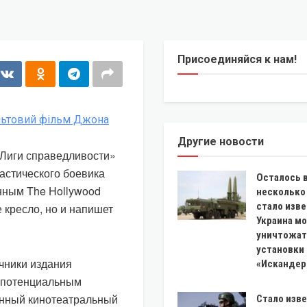
Присоединяйся к нам!
Другие новости
«Лиги справедливости»
астического боевика
Осталось 
анным The Hollywood
несколько
стало изве
 кресло, но и напишет
Украина м
уничтожат
установки
очники издания
«Искандер
т потенциальным
енный кинотеатральный
Стало изве