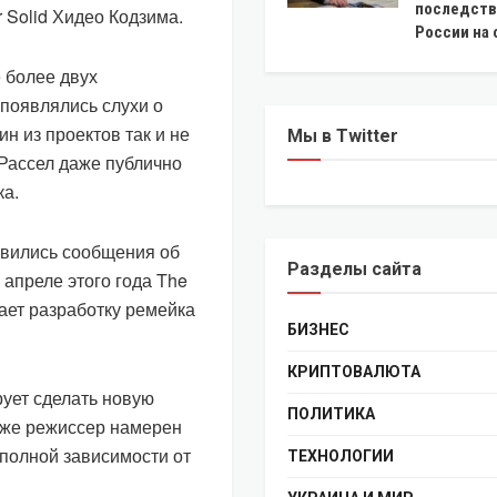
последств
 Solid Хидео Кодзима.
России на 
 более двух
 появлялись слухи о
н из проектов так и не
Мы в Twitter
 Рассел даже публично
ка.
оявились сообщения об
Разделы сайта
апреле этого года The
гает разработку ремейка
БИЗНЕС
КРИПТОВАЛЮТА
ует сделать новую
ПОЛИТИКА
кже режиссер намерен
полной зависимости от
ТЕХНОЛОГИИ