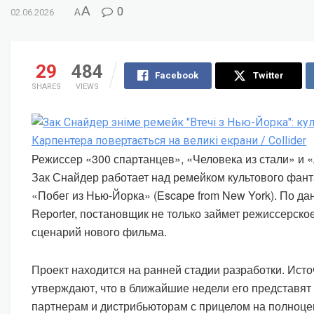
A
0
02.06.2026
A
29
484
Facebook
Twitter
SHARES
VIEWS
Режиссер «300 спартанцев», «Человека из стали» и 
Зак Снайдер работает над ремейком культового фант
«Побег из Нью-Йорка» (Escape from New York). По д
Reporter, постановщик не только займет режиссерское
сценарий нового фильма.
Проект находится на ранней стадии разработки. Ист
утверждают, что в ближайшие недели его представя
партнерам и дистрибьюторам с прицелом на полноц