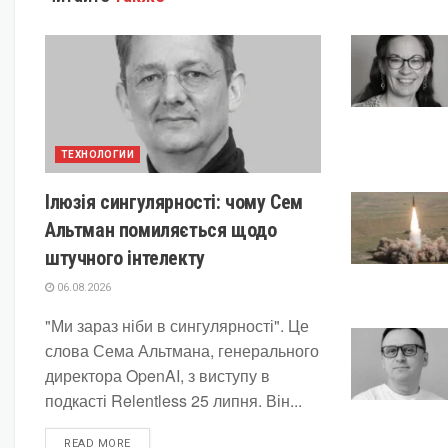
ТЕХНОЛОГИИ
Ілюзія сингулярності: чому Сем
Альтман помиляється щодо
штучного інтелекту
06.08.2026
"Ми зараз ніби в сингулярності". Це
слова Сема Альтмана, генерального
директора OpenAI, з виступу в
подкасті Relentless 25 липня. Він...
DETAILS
READ MORE