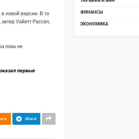
УКРАИНА И МИР
 в новой версии. В то
ФИНАНСЫ
 актер Уайетт Рассел,
ЭКОНОМИКА
а пока не
показал первые
are
Share