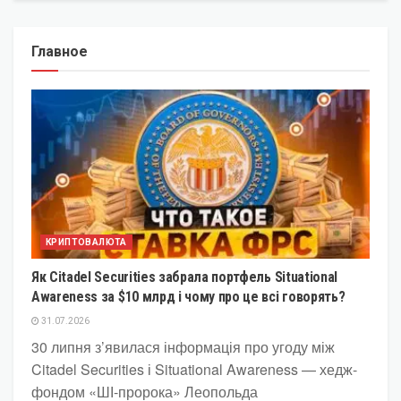
Главное
КРИПТОВАЛЮТА
Як Citadel Securities забрала портфель Situational
Awareness за $10 млрд і чому про це всі говорять?
31.07.2026
30 липня з’явилася інформація про угоду між
Citadel Securities і Situational Awareness — хедж-
фондом «ШІ-пророка» Леопольда