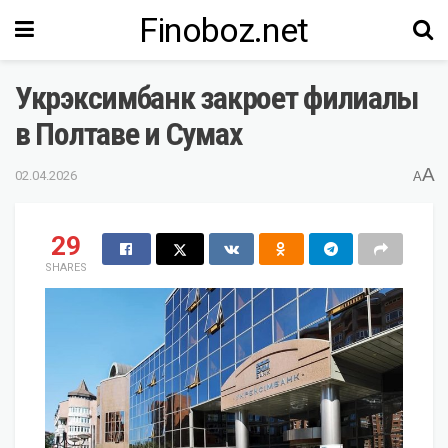
Finoboz.net
Укрэксимбанк закроет филиалы
в Полтаве и Сумах
A
02.04.2026
A
29
SHARES