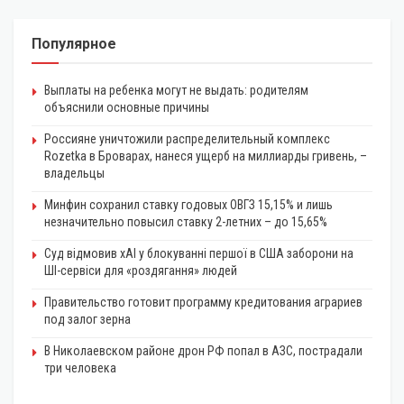
Популярное
Выплаты на ребенка могут не выдать: родителям
объяснили основные причины
Россияне уничтожили распределительный комплекс
Rozetka в Броварах, нанеся ущерб на миллиарды гривень, –
владельцы
Минфин сохранил ставку годовых ОВГЗ 15,15% и лишь
незначительно повысил ставку 2-летних – до 15,65%
Суд відмовив xAI у блокуванні першої в США заборони на
ШІ-сервіси для «роздягання» людей
Правительство готовит программу кредитования аграриев
под залог зерна
В Николаевском районе дрон РФ попал в АЗС, пострадали
три человека