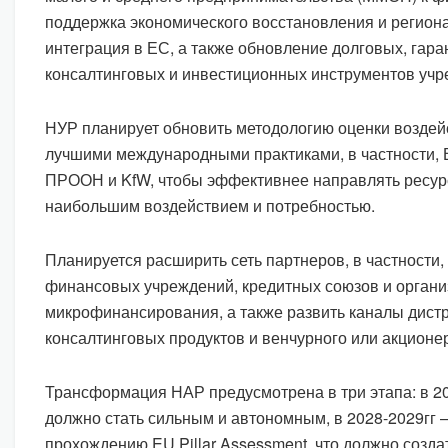
поддержка экономического восстановления и региона
интеграция в ЕС, а также обновление долговых, гара
консалтинговых и инвестиционных инструментов учр
НУР планирует обновить методологию оценки воздейс
лучшими международными практиками, в частности, 
ПРООН и KfW, чтобы эффективнее направлять ресур
наибольшим воздействием и потребностью.
Планируется расширить сеть партнеров, в частности,
финансовых учреждений, кредитных союзов и орган
микрофинансирования, а также развить каналы дист
консалтинговых продуктов и венчурного или акционе
Трансформация НАР предусмотрена в три этапа: в 2
должно стать сильным и автономным, в 2028-2029гг –
прохождению EU Pillar Assessment, что должно созд