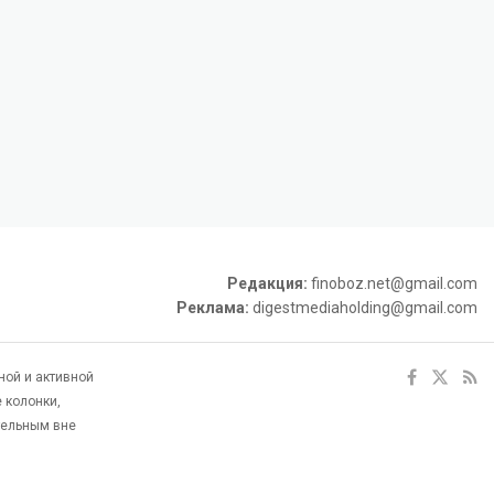
Редакция:
finoboz.net@gmail.com
Реклама:
digestmediaholding@gmail.com
ной и активной
 колонки,
тельным вне