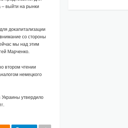
 – выйти на рынки
 для докапитализации
е внимание со стороны
ейчас мы над этим
гей Марченко.
во втором чтении
аналогом немецкого
в Украины утвердило
г.