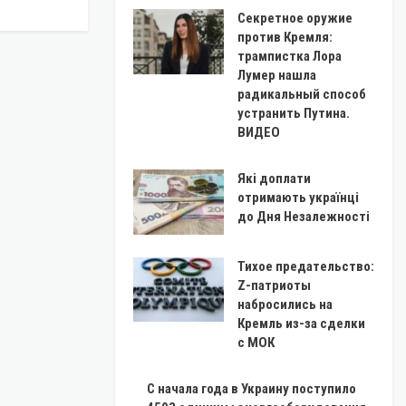
Секретное оружие
против Кремля:
трампистка Лора
Лумер нашла
радикальный способ
устранить Путина.
ВИДЕО
Які доплати
отримають українці
до Дня Незалежності
Тихое предательство:
Z-патриоты
набросились на
Кремль из-за сделки
с МОК
С начала года в Украину поступило