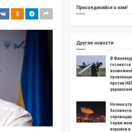
Присоединяйся к нам!
Другие новости
В Финлянд
готовятся 
возможно
провокаци
против НА
украински
Ночная ата
беспилотн
спровоцир
серию мо
взрывов в