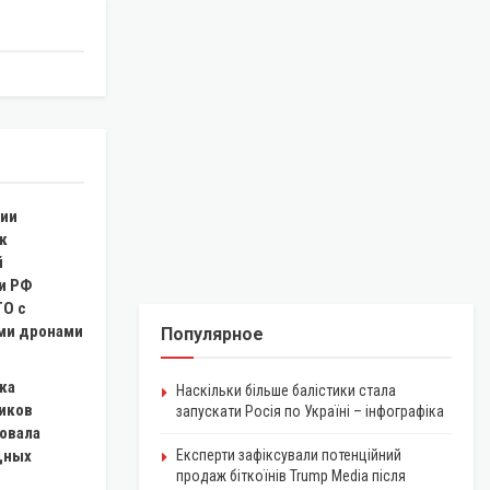
ии
к
й
и РФ
ТО с
ми дронами
Популярное
ка
Наскільки більше балістики стала
иков
запускати Росія по Україні – інфографіка
овала
щных
Експерти зафіксували потенційний
продаж біткоїнів Trump Media після