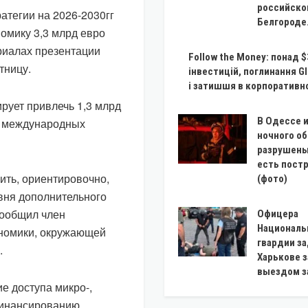
российско
атегии на 2026-2030гг
Белгороде
омику 3,3 млрд евро
риалах презентации
Follow the Money: понад 
тницу.
інвестицій, поглинання Gl
і затишшя в корпоративн
рует привлечь 1,3 млрд
В Одессе и
и международных
ночного о
разрушены
есть пост
ить, ориентировочно,
(фото)
ивня дополнительного
 сообщил член
Офицера
Националь
ономики, окружающей
гвардии з
.
Харькове з
выездом з
е доступа микро-,
финансированию,