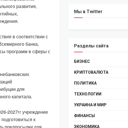
льного развития,
Мы в Twitter
нтийных,
еждения.
твия в соответствии с
Всемирного банка,
Разделы сайта
сы программ в сферы с
БИЗНЕС
КРИПТОВАЛЮТА
 небанковских
изаций
ПОЛИТИКА
рибуции для
ТЕХНОЛОГИИ
рного капитала.
УКРАИНА И МИР
026-2027гг учреждение
ФИНАНСЫ
 подготовиться к
ать предпосылки для
ЭКОНОМИКА