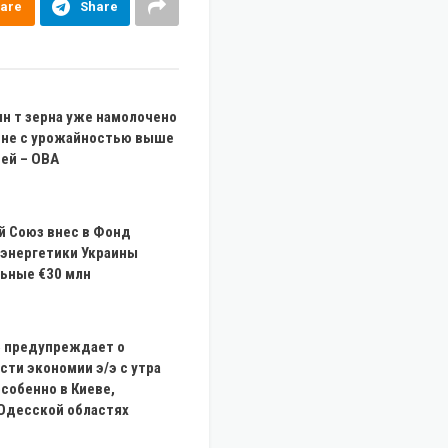
are
Share
лн т зерна уже намолочено
ине с урожайностью выше
ей – ОВА
й Союз внес в Фонд
энергетики Украины
ьные €30 млн
» предупреждает о
ти экономии э/э с утра
особенно в Киеве,
 Одесской областях