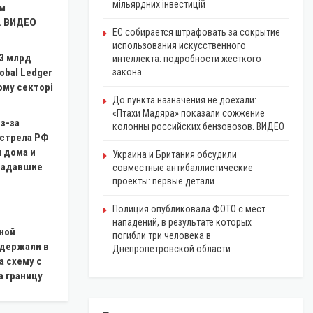
мільярдних інвестицій
м
. ВИДЕО
ЕС собирается штрафовать за сокрытие
использования искусственного
$3 млрд
интеллекта: подробности жесткого
obal Ledger
закона
ому секторі
До пункта назначения не доехали:
«Птахи Мадяра» показали сожжение
з-за
колонны российских бензовозов. ВИДЕО
бстрела РФ
 дома и
Украина и Британия обсудили
радавшие
совместные антибаллистические
проекты: первые детали
Полиция опубликовала ФОТО с мест
нападений, в результате которых
ной
погибли три человека в
адержали в
Днепропетровской области
а схему с
а границу