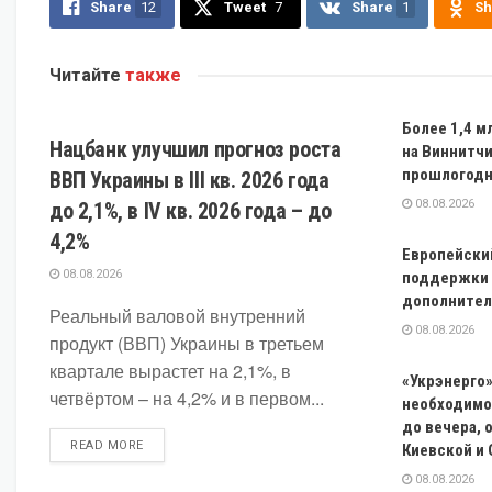
Share
12
Tweet
7
Share
1
Sh
Читайте
также
ЭКОНОМИКА
Более 1,4 м
Нацбанк улучшил прогноз роста
на Виннитч
прошлогодн
ВВП Украины в III кв. 2026 года
08.08.2026
до 2,1%, в IV кв. 2026 года – до
4,2%
Европейски
08.08.2026
поддержки 
дополнител
Реальный валовой внутренний
08.08.2026
продукт (ВВП) Украины в третьем
квартале вырастет на 2,1%, в
«Укрэнерго
четвёртом – на 4,2% и в первом...
необходимос
до вечера, 
DETAILS
READ MORE
Киевской и
08.08.2026