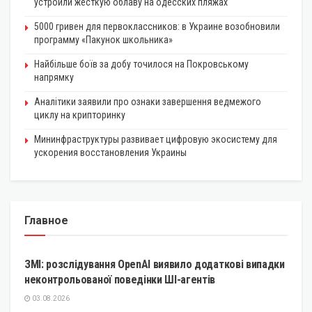
устроили жесткую облаву на одесских пляжах
5000 гривен для первоклассников: в Украине возобновили
программу «Пакунок школьника»
Найбільше боїв за добу точилося на Покровському
напрямку
Аналітики заявили про ознаки завершення ведмежого
циклу на крипторинку
Мининфраструктуры развивает цифровую экосистему для
ускорения восстановления Украины
Главное
КРИПТОВАЛЮТА
ЗМІ: розслідування OpenAI виявило додаткові випадки
неконтрольованої поведінки ШІ-агентів
03.08.2026