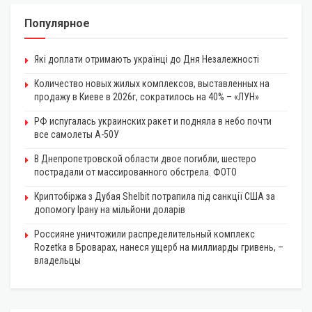
Популярное
Які доплати отримають українці до Дня Незалежності
Количество новых жилых комплексов, выставленных на
продажу в Киеве в 2026г, сократилось на 40% – «ЛУН»
РФ испугалась украинских ракет и подняла в небо почти
все самолеты А-50У
В Днепропетровской области двое погибли, шестеро
пострадали от массированного обстрела. ФОТО
Криптобіржа з Дубая Shelbit потрапила під санкції США за
допомогу Ірану на мільйони доларів
Россияне уничтожили распределительный комплекс
Rozetka в Броварах, нанеся ущерб на миллиарды гривень, –
владельцы