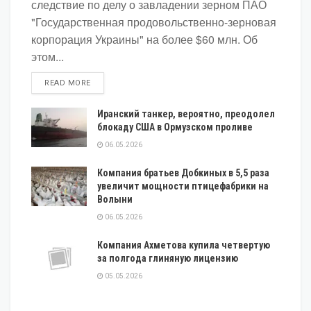
следствие по делу о завладении зерном ПАО
"Государственная продовольственно-зерновая
корпорация Украины" на более $60 млн. Об
этом...
DETAILS
READ MORE
Иранский танкер, вероятно, преодолел
блокаду США в Ормузском проливе
06.05.2026
Компания братьев Добкиных в 5,5 раза
увеличит мощности птицефабрики на
Волыни
06.05.2026
Компания Ахметова купила четвертую
за полгода глиняную лицензию
05.05.2026