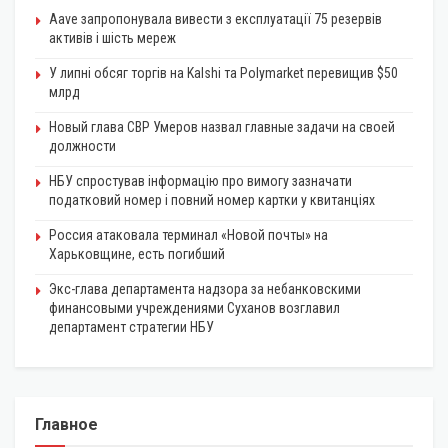
Aave запропонувала вивести з експлуатації 75 резервів
активів і шість мереж
У липні обсяг торгів на Kalshi та Polymarket перевищив $50
млрд
Новый глава СВР Умеров назвал главные задачи на своей
должности
НБУ спростував інформацію про вимогу зазначати
податковий номер і повний номер картки у квитанціях
Россия атаковала терминал «Новой почты» на
Харьковщине, есть погибший
Экс-глава департамента надзора за небанковскими
финансовыми учреждениями Суханов возглавил
департамент стратегии НБУ
Главное