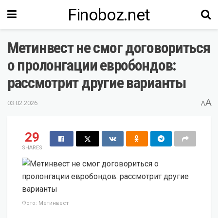
Finoboz.net
Метинвест не смог договориться
о пролонгации евробондов:
рассмотрит другие варианты
A
03.02.2026
A
29
SHARES
Фото: Метинвест