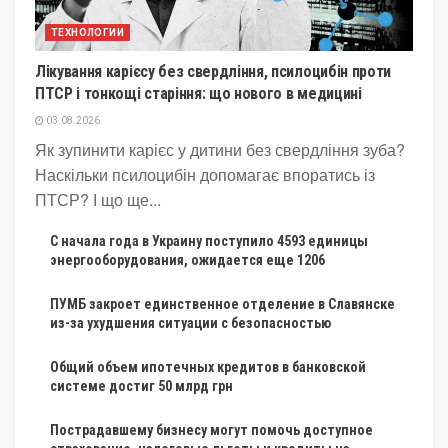
ТЕХНОЛОГИИ
Лікування карієсу без свердління, псилоцибін проти
ПТСР і тонкощі старіння: що нового в медицині
03.08.2026
Як зупинити карієс у дитини без свердління зуба?
Наскільки псилоцибін допомагає впоратись із
ПТСР? І що ще...
С начала года в Украину поступило 4593 единицы
энергооборудования, ожидается еще 1206
ПУМБ закроет единственное отделение в Славянске
из-за ухудшения ситуации с безопасностью
Общий объем ипотечных кредитов в банковской
системе достиг 50 млрд грн
Пострадавшему бизнесу могут помочь доступное