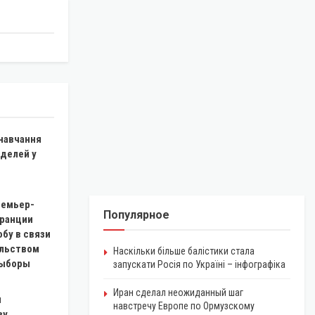
 навчання
оделей у
емьер-
Популярное
ранции
бу в связи
льством
Наскільки більше балістики стала
выборы
запускати Росія по Україні – інфографіка
Иран сделал неожиданный шаг
л
навстречу Европе по Ормузскому
ву