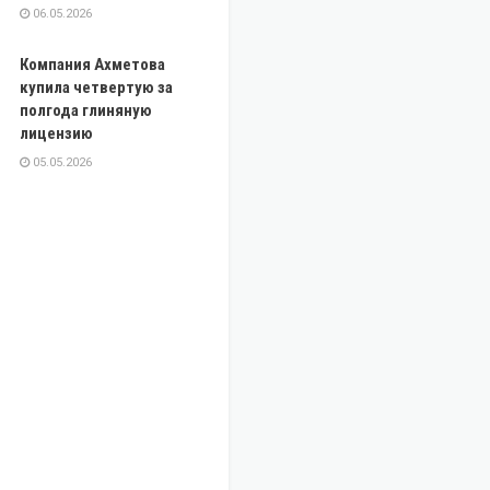
06.05.2026
Компания Ахметова
купила четвертую за
полгода глиняную
лицензию
05.05.2026