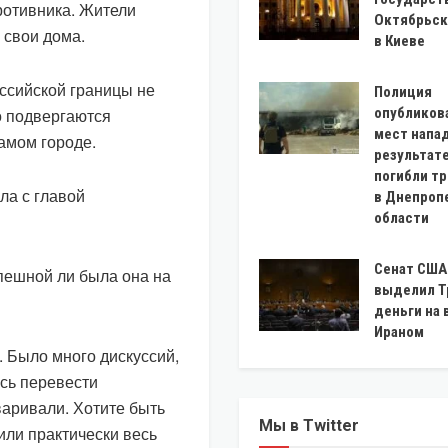
ротивника. Жители
Октябрьск
 свои дома.
в Киеве
оссийской границы не
Полиция
о подвергаются
опубликов
мест напад
самом городе.
результат
погибли тр
ла с главой
в Днепроп
области
Сенат США
пешной ли была она на
выделил Т
деньги на 
Ираном
 Было много дискуссий,
сь перевести
варивали. Хотите быть
Мы в Twitter
или практически весь