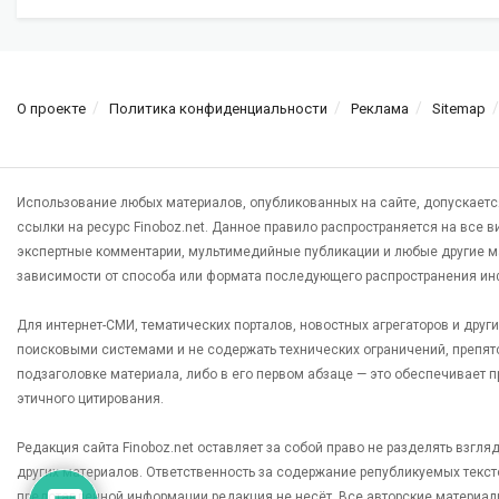
О проекте
Политика конфиденциальности
Реклама
Sitemap
Использование любых материалов, опубликованных на сайте, допускаетс
ссылки на ресурс Finoboz.net. Данное правило распространяется на все 
экспертные комментарии, мультимедийные публикации и любые другие м
зависимости от способа или формата последующего распространения ин
Для интернет-СМИ, тематических порталов, новостных агрегаторов и дру
поисковыми системами и не содержать технических ограничений, препят
подзаголовке материала, либо в его первом абзаце — это обеспечивает
этичного цитирования.
Редакция сайта Finoboz.net оставляет за собой право не разделять взгл
других материалов. Ответственность за содержание републикуемых текс
представленной информации редакция не несёт. Все авторские материал