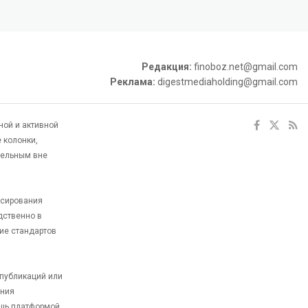
Редакция:
finoboz.net@gmail.com
Реклама:
digestmediaholding@gmail.com
ной и активной
 колонки,
тельным вне
ксирования
дственно в
ие стандартов
 публикаций или
ания
ишь платформой