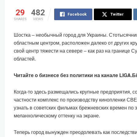
29
482
Facebook
Twitter
SHARES
VIEWS
Шостка – необычный город для Украины. Стотысячни
областным центром, расположен далеко от других кр
свой центр тяжести на севере – как раз на границе 
областей.
Читайте о бизнесе без политики на канале LIGA.Б
Когда-то здесь размещались крупные предприятия, со
частности комплекс по производству кинопленки СВЕ
узнать в советских фильмах брежневских времен по 
меланхолическому оттенку на экране.
Теперь город вынужден преодолевать как последстви