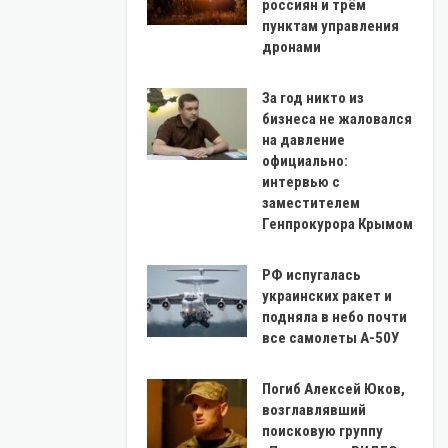
россиян и трём
пунктам управления
дронами
За год никто из
бизнеса не жаловался
на давление
официально:
интервью с
заместителем
Генпрокурора Крымом
РФ испугалась
украинских ракет и
подняла в небо почти
все самолеты А-50У
Погиб Алексей Юков,
возглавлявший
поисковую группу