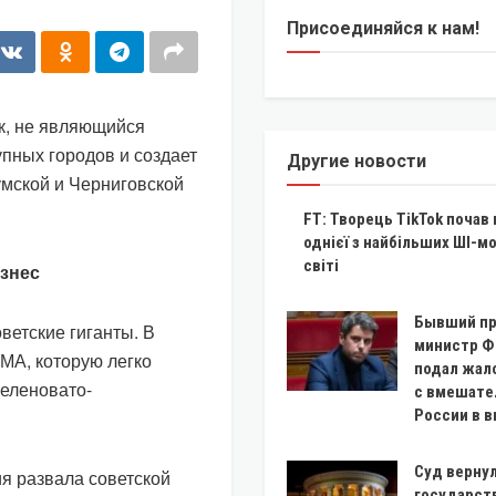
Присоединяйся к нам!
к, не являющийся
упных городов и создает
Другие новости
Сумской и Черниговской
FT: Творець TikTok почав
однієї з найбільших ШІ-м
світі
ізнес
Бывший пр
ветские гиганты. В
министр Ф
МА, которую легко
подал жало
зеленовато-
с вмешате
России в 
Суд верну
я развала советской
государст