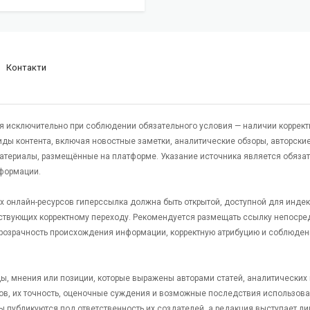
Контакти
я исключительно при соблюдении обязательного условия — наличии коррект
виды контента, включая новостные заметки, аналитические обзоры, авторские
атериалы, размещённые на платформе. Указание источника является обяза
формации.
гих онлайн-ресурсов гиперссылка должна быть открытой, доступной для инде
ствующих корректному переходу. Рекомендуется размещать ссылку непосре
 прозрачность происхождения информации, корректную атрибуцию и соблюден
яды, мнения или позиции, которые выражены авторами статей, аналитических
тов, их точность, оценочные суждения и возможные последствия использов
ы публикуются под ответственность их создателей, а редакция выступает л