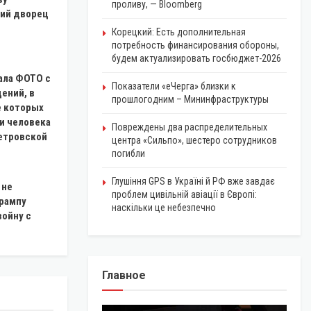
проливу, — Bloomberg
ий дворец
Корецкий: Есть дополнительная
потребность финансирования обороны,
будем актуализировать госбюджет-2026
ала ФОТО с
Показатели «еЧерга» близки к
ений, в
прошлогодним – Мининфраструктуры
е которых
и человека
Повреждены два распределительных
етровской
центра «Сильпо», шестеро сотрудников
погибли
Глушіння GPS в Україні й РФ вже завдає
 не
проблем цивільній авіації в Європі:
рампу
наскільки це небезпечно
войну с
Главное