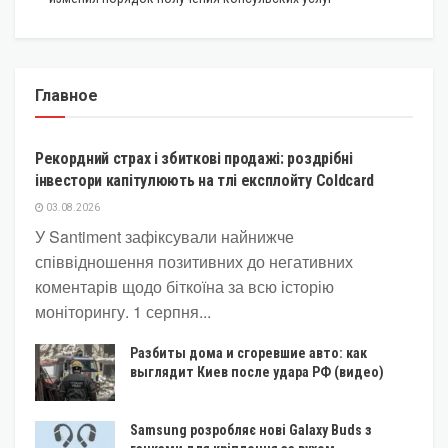
Главное
КРИПТОВАЛЮТА
Рекордний страх і збиткові продажі: роздрібні
інвестори капітулюють на тлі експлойту Coldcard
03.08.2026
У Santiment зафіксували найнижче
співвідношення позитивних до негативних
коментарів щодо біткоїна за всю історію
моніторингу. 1 серпня...
Разбиты дома и сгоревшие авто: как
выглядит Киев после удара РФ (видео)
Samsung розробляє нові Galaxy Buds з