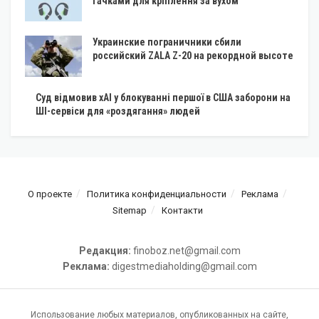
гачками для кріплення за вухом
Украинские пограничники сбили
российский ZALA Z-20 на рекордной высоте
Суд відмовив xAI у блокуванні першої в США заборони на
ШІ-сервіси для «роздягання» людей
О проекте
Политика конфиденциальности
Реклама
Sitemap
Контакти
Редакция:
finoboz.net@gmail.com
Реклама:
digestmediaholding@gmail.com
Использование любых материалов, опубликованных на сайте,