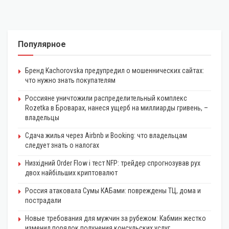
Популярное
Бренд Kachorovska предупредил о мошеннических сайтах:
что нужно знать покупателям
Россияне уничтожили распределительный комплекс
Rozetka в Броварах, нанеся ущерб на миллиарды гривень, –
владельцы
Сдача жилья через Airbnb и Booking: что владельцам
следует знать о налогах
Низхідний Order Flow і тест NFP: трейдер спрогнозував рух
двох найбільших криптовалют
Россия атаковала Сумы КАБами: повреждены ТЦ, дома и
пострадали
Новые требования для мужчин за рубежом: Кабмин жестко
изменил порядок получения консульских услуг