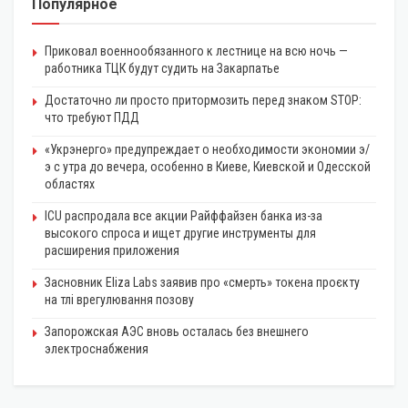
Популярное
Приковал военнообязанного к лестнице на всю ночь —
работника ТЦК будут судить на Закарпатье
Достаточно ли просто притормозить перед знаком STOP:
что требуют ПДД
«Укрэнерго» предупреждает о необходимости экономии э/
э с утра до вечера, особенно в Киеве, Киевской и Одесской
областях
ICU распродала все акции Райффайзен банка из-за
высокого спроса и ищет другие инструменты для
расширения приложения
Засновник Eliza Labs заявив про «смерть» токена проєкту
на тлі врегулювання позову
Запорожская АЭС вновь осталась без внешнего
электроснабжения