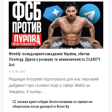
КРИПТОВАЛЮТА
Weekly: псевдокриптоакадемія України, збитки
Strategy, Дуров у розшуку та невизначеність CLARITY
Act
02.08.2026
Редакція Incrypted підготувала для вас черговий
дайджест про головні події у сфері Web3 за
тиждень. У ньому...
CZ назвав криптобіржі безпечнішими за приватне
зберігання після дискусії зі Віллі Ву