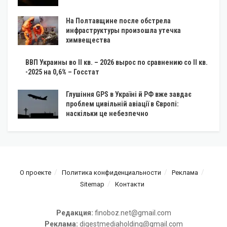
На Полтавщине после обстрела
инфраструктуры произошла утечка
химвещества
ВВП Украины во II кв. – 2026 вырос по сравнению со II кв.
-2025 на 0,6% – Госстат
Глушіння GPS в Україні й РФ вже завдає
проблем цивільній авіації в Європі:
наскільки це небезпечно
О проекте
Политика конфиденциальности
Реклама
Sitemap
Контакти
Редакция:
finoboz.net@gmail.com
Реклама:
digestmediaholding@gmail.com