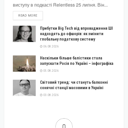
виступу в подкасті Relentless 25 липня. Він...
DETAILS
READ MORE
Прибутки Big Tech від впровадження ШІ
надходять до офшорів: як змінити
глобальну податкову систему
06.08.2026
Наскільки більше балістики стала
запускати Росія по Україні – інфографіка
05.08.2026
Світовий тренд: чи стануть балконні
сонячні станції масовими в Україні
03.08.2026
0