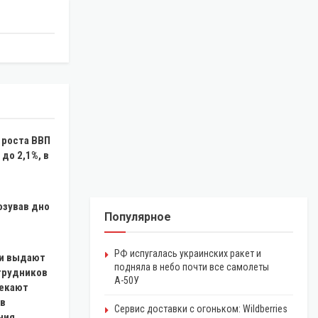
 роста ВВП
 до 2,1%, в
озував дно
Популярное
РФ испугалась украинских ракет и
и выдают
подняла в небо почти все самолеты
отрудников
А-50У
лекают
 в
Сервис доставки с огоньком: Wildberries
ния