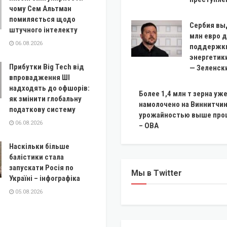
чому Сем Альтман
помиляється щодо
Сербия вы
штучного інтелекту
млн евро 
06.08.2026
поддержк
энергетик
Прибутки Big Tech від
— Зеленск
впровадження ШІ
надходять до офшорів:
Более 1,4 млн т зерна уж
як змінити глобальну
намолочено на Виннитчин
податкову систему
урожайностью выше про
06.08.2026
– ОВА
Наскільки більше
балістики стала
запускати Росія по
Мы в Twitter
Україні – інфографіка
05.08.2026