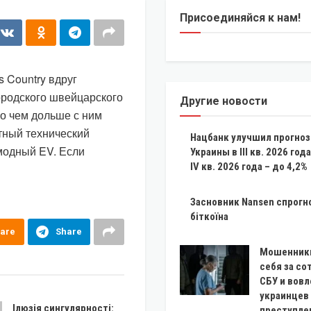
Присоединяйся к нам!
 Country вдруг
ородского швейцарского
Другие новости
но чем дольше с ним
тный технический
Нацбанк улучшил прогноз
 модный EV. Если
Украины в III кв. 2026 года
IV кв. 2026 года – до 4,2%
Засновник Nansen спрогн
біткоїна
are
Share
Мошенник
себя за с
СБУ и вов
украинцев
Ілюзія сингулярності:
преступле