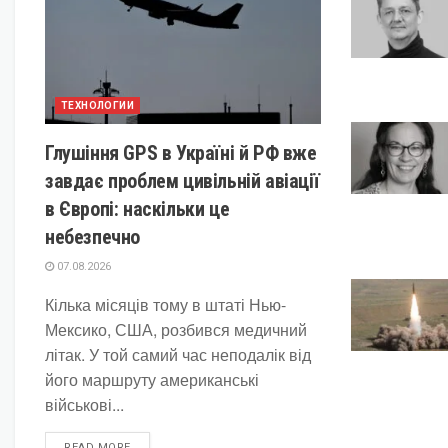
ТЕХНОЛОГИИ
Глушіння GPS в Україні й РФ вже
завдає проблем цивільній авіації
в Європі: наскільки це
небезпечно
07.08.2026
Кілька місяців тому в штаті Нью-
Мексико, США, розбився медичний
літак. У той самий час неподалік від
його маршруту американські
військові...
DETAILS
READ MORE