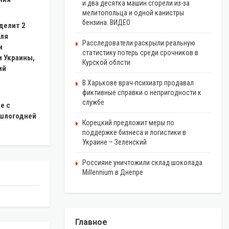
и два десятка машин сгорели из-за
мелитопольца и одной канистры
бензина. ВИДЕО
делит 2
для
Расследователи раскрыли реальную
и
статистику потерь среди срочников в
и Украины,
Курской облсти
ий
В Харькове врач-психиатр продавал
фиктивные справки о непригодности к
е
службе
е с
шлогодней
Корецкий предложит меры по
поддержке бизнеса и логистики в
Украине – Зеленский
Россияне уничтожили склад шоколада
Millennium в Днепре
Главное