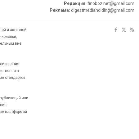
Редакция:
finoboz.net@gmail.com
Реклама:
digestmediaholding@gmail.com
ной и активной
 колонки,
тельным вне
ксирования
дственно в
ие стандартов
 публикаций или
ания
ишь платформой