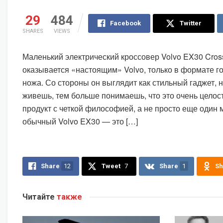
29
484
Facebook
Twitter
SHARES
VIEWS
Маленький электрический кроссовер Volvo EX30 Cross
оказывается «настоящим» Volvo, только в формате г
ножа. Со стороны он выглядит как стильный гаджет, 
живешь, тем больше понимаешь, что это очень целос
продукт с четкой философией, а не просто еще один
обычный Volvo EX30 — это […]
Share
12
Tweet
7
Share
1
Sh
Читайте
также