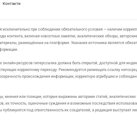
Контакти
я исключительно при соблюдении обязательного условия — наличии коррект
виды контента, включая новостные заметки, аналитические обзоры, авторские
атериалы, размещённые на платформе. Указание источника является обяза
формации.
гих онлайн-ресурсов гиперссылка должна быть открытой, доступной для инде
ствующих корректному переходу. Рекомендуется размещать ссылку непосре
 прозрачность происхождения информации, корректную атрибуцию и соблюден
яды, мнения или позиции, которые выражены авторами статей, аналитических
тов, их точность, оценочные суждения и возможные последствия использов
ы публикуются под ответственность их создателей, а редакция выступает л