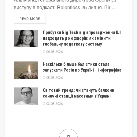
виступу в подкасті Relentless 25 липня. Він...
DETAILS
READ MORE
Прибутки Big Tech від впровадження ШІ
надходять до офшорів: як змінити
глобальну податкову систему
06.08.2026
Наскільки більше балістики стала
запускати Росія по Україні – інфографіка
05.08.2026
Світовий тренд: чи стануть балконні
сонячні станції масовими в Україні
03.08.2026