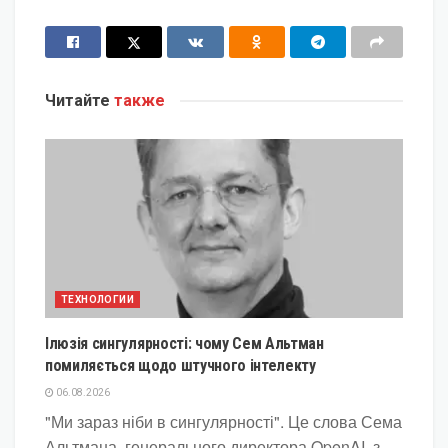
Читайте
также
ТЕХНОЛОГИИ
Ілюзія сингулярності: чому Сем Альтман
помиляється щодо штучного інтелекту
06.08.2026
"Ми зараз ніби в сингулярності". Це слова Сема
Альтмана, генерального директора OpenAI, з