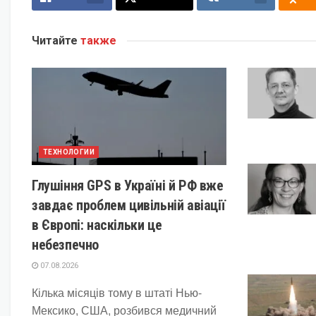
Читайте
также
ТЕХНОЛОГИИ
Глушіння GPS в Україні й РФ вже
завдає проблем цивільній авіації
в Європі: наскільки це
небезпечно
07.08.2026
Кілька місяців тому в штаті Нью-
Мексико, США, розбився медичний