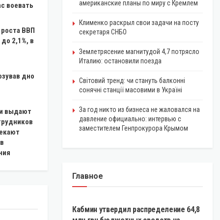
американские планы по миру с Кремлем
ас воевать
Клименко раскрыл свои задачи на посту
 роста ВВП
секретаря СНБО
 до 2,1%, в
Землетрясение магнитудой 4,7 потрясло
Италию: остановили поезда
озував дно
Світовий тренд: чи стануть балконні
сонячні станції масовими в Україні
За год никто из бизнеса не жаловался на
и выдают
давление официально: интервью с
отрудников
заместителем Генпрокурора Крымом
лекают
 в
ния
Главное
ЭКОНОМИКА
Кабмин утвердил распределение 64,8