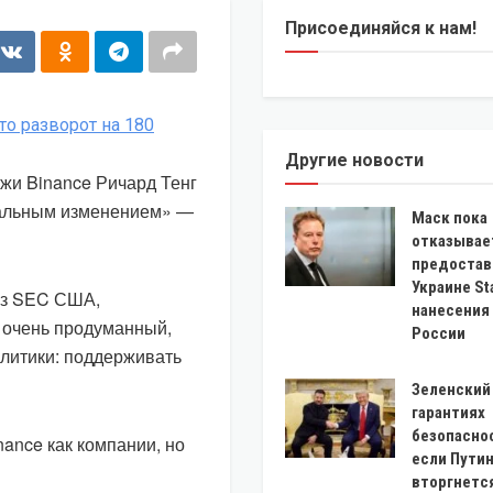
Присоединяйся к нам!
Другие новости
жи Binance Ричард Тенг
нальным изменением» —
Маск пока
отказывае
предостав
Украине St
из SEC США,
нанесения
 очень продуманный,
России
литики: поддерживать
Зеленский
гарантиях
безопасно
nance как компании, но
если Путин
вторгнетс