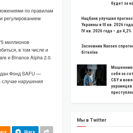
будет за н
едложениями по правилам
 и регулированием
Нацбанк улучшил прогноз
Украины в III кв. 2026 года
IV кв. 2026 года – до 4,2%
275 миллионов
Засновник Nansen спрогн
биться, в том числе и
біткоїна
re и Binance Alpha 2.0.
Мошенник
оздан Фонд SAFU —
себя за с
СБУ и вов
в случае нарушения
украинцев
преступле
Мы в Twitter
are
Share