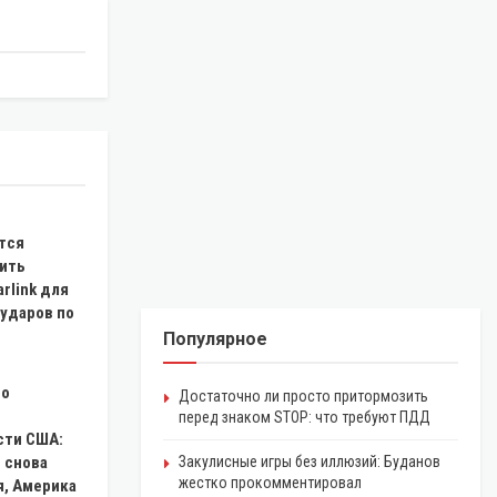
тся
ить
arlink для
 ударов по
Популярное
 о
Достаточно ли просто притормозить
перед знаком STOP: что требуют ПДД
сти США:
 снова
Закулисные игры без иллюзий: Буданов
жестко прокомментировал
я, Америка