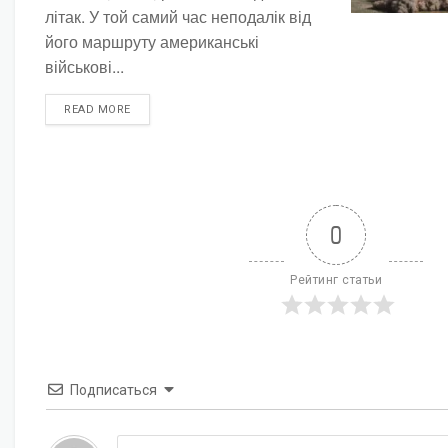
літак. У той самий час неподалік від
його маршруту американські
військові...
DETAILS
READ MORE
0
Рейтинг статьи
Подписаться