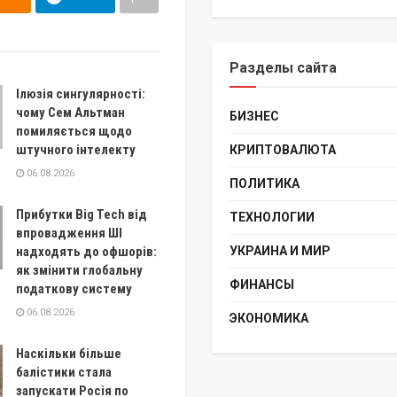
Разделы сайта
Ілюзія сингулярності:
чому Сем Альтман
БИЗНЕС
помиляється щодо
штучного інтелекту
КРИПТОВАЛЮТА
06.08.2026
ПОЛИТИКА
Прибутки Big Tech від
ТЕХНОЛОГИИ
впровадження ШІ
надходять до офшорів:
УКРАИНА И МИР
як змінити глобальну
ФИНАНСЫ
податкову систему
06.08.2026
ЭКОНОМИКА
Наскільки більше
балістики стала
запускати Росія по