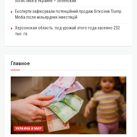
логистики в Украине – Зеленский
Експерти зафіксували потенційний продаж біткоїнів Trump
Media після мільярдних інвестицій
Херсонская область: под урожай этого года засеяно 232
тыс. га
Главное
УКРАИНА И МИР