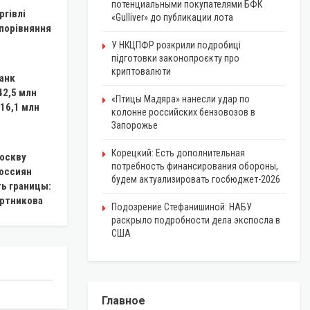
потенциальными покупателями БФК
ргівлі
«Gulliver» до публикации лота
 порівняння
У НКЦПФР розкрили подробиці
підготовки законопроєкту про
криптовалюти
анк
42,5 млн
«Птицы Мадяра» нанесли удар по
 16,1 млн
колонне российских бензовозов в
Запорожье
Корецкий: Есть дополнительная
Москву
потребность финансирования обороны,
россиян
будем актуализировать госбюджет-2026
ь границы:
ортникова
Подозрение Стефанишиной: НАБУ
раскрыло подробности дела экспосла в
США
Главное