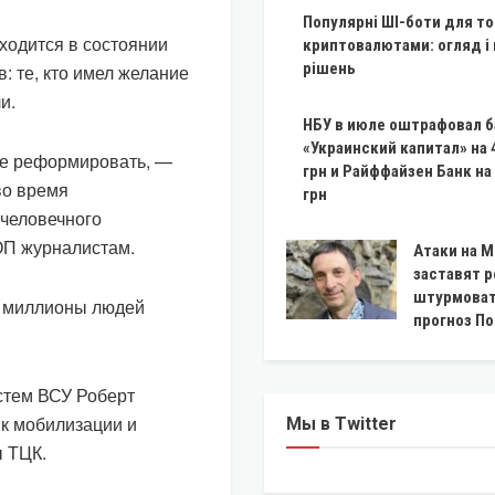
Популярні ШІ-боти для то
аходится в состоянии
криптовалютами: огляд і
рішень
: те, кто имел желание
и.
НБУ в июле оштрафовал б
«Украинский капитал» на 
ле реформировать, —
грн и Райффайзен Банк на
во время
грн
счеловечного
 ОП журналистам.
Атаки на 
заставят 
штурмоват
с миллионы людей
прогноз П
стем ВСУ Роберт
 к мобилизации и
Мы в Twitter
ы ТЦК.