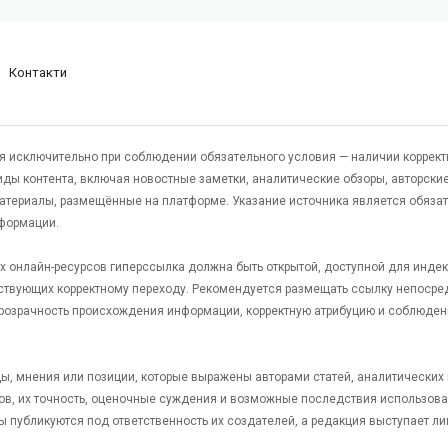
Контакти
я исключительно при соблюдении обязательного условия — наличии коррект
виды контента, включая новостные заметки, аналитические обзоры, авторские
атериалы, размещённые на платформе. Указание источника является обяза
формации.
гих онлайн-ресурсов гиперссылка должна быть открытой, доступной для инде
ствующих корректному переходу. Рекомендуется размещать ссылку непосре
 прозрачность происхождения информации, корректную атрибуцию и соблюден
яды, мнения или позиции, которые выражены авторами статей, аналитических
тов, их точность, оценочные суждения и возможные последствия использов
ы публикуются под ответственность их создателей, а редакция выступает л