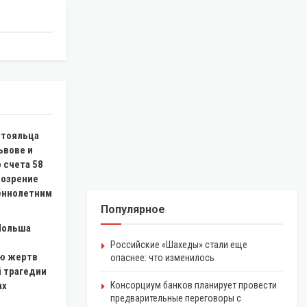
стояльца
ьвове и
о счета 58
дозрение
еннолетним
Популярное
 Польша
Российские «Шахеды» стали еще
ю жертв
опаснее: что изменилось
 трагедии
ах
Консорциум банков планирует провести
предварительные переговоры с