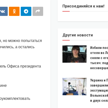
Присоединяйся к нам!
Другие новости
я, но можно попытаться
чились, а остались
Избили по
отеля во Л
сняли с ег
тысяч: по
тель Офиса президента
несоверш
Украина и
аине
завершили
эксгумаци
Волынской
оукомплектовать
в двух сел