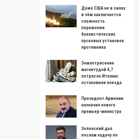
Даже США не в силах:
в чём заключается
сложность
поражения
баллистических
пусковых установок
противника
Землетрясение
магнитудой 4,7
потрясло Италию:
остановили поезда
Президент Армении
назначил нового
премьер-министра
Зеленский дал
послам задачу по