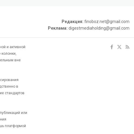
Редакция:
finoboz.net@gmail.com
Реклама:
digestmediaholding@gmail.com
ной и активной
 колонки,
тельным вне
ксирования
дственно в
ие стандартов
 публикаций или
ания
ишь платформой