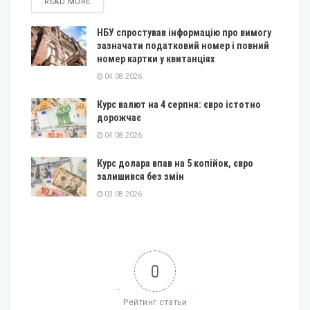
DETAILS
READ MORE
НБУ спростував інформацію про вимогу
зазначати податковий номер і повний
номер картки у квитанціях
04.08.2026
Курс валют на 4 серпня: євро істотно
дорожчає
04.08.2026
Курс долара впав на 5 копійок, євро
залишився без змін
03.08.2026
0
Рейтинг статьи