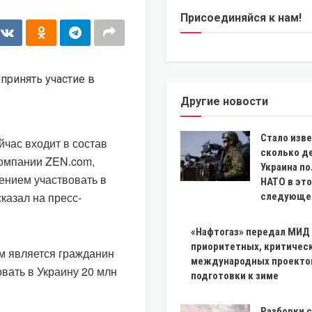
Присоединяйся к нам!
Другие новости
Стало изве
час входит в состав
сколько д
компании ZEN.com,
Украина по
ением участвовать в
НАТО в это
казал на пресс-
следующем
«Нафтогаз» передал МИД
приоритетных, критичес
м является гражданин
международных проекто
вать в Украину 20 млн
подготовки к зиме
Разборки 