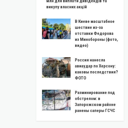
млн для виплати дивідендів та
викупу власних акцій
В Киеве масштабное
шествие из-за
отставки Федорова
из Минобороны (фото,
видео)
Россия нанесла
авиаудар по Херсону:
каковы последствия?
ФОТО
Разминирование под
обстрелом: в
Запорожском районе
ранены саперы ГСЧС