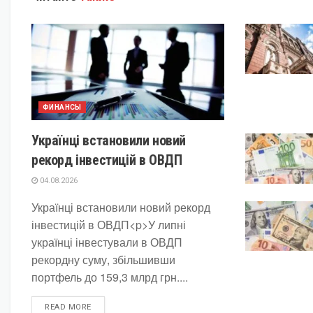
ФИНАНСЫ
Українці встановили новий
рекорд інвестицій в ОВДП
04.08.2026
Українці встановили новий рекорд
інвестицій в ОВДП<p>У липні
українці інвестували в ОВДП
рекордну суму, збільшивши
портфель до 159,3 млрд грн....
DETAILS
READ MORE