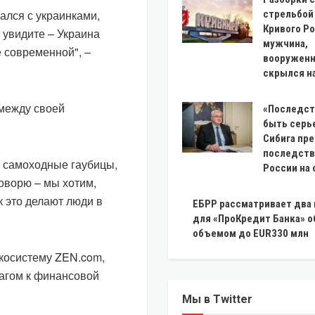
ался с украинками,
стрельбой
Кривого Ро
 увидите – Украина
мужчина,
е современной", –
вооруженн
скрылся на
между своей
«Последст
быть серь
Сибига пр
последств
, самоходные гаубицы,
России на 
оворю – мы хотим,
к это делают люди в
ЕБРР рассматривает два
для «ПроКредит Банка» 
объемом до EUR330 млн
экосистему ZEN.com,
шагом к финансовой
Мы в Twitter