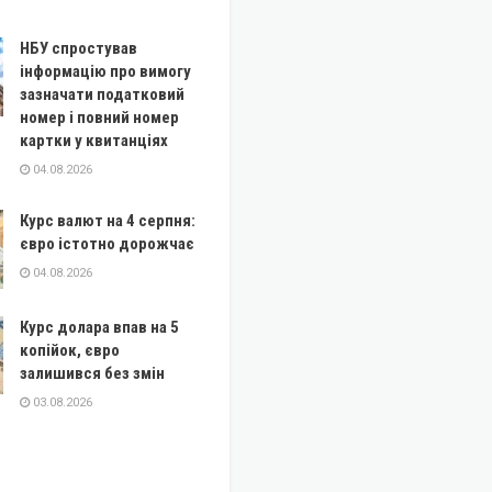
НБУ спростував
інформацію про вимогу
зазначати податковий
номер і повний номер
картки у квитанціях
04.08.2026
Курс валют на 4 серпня:
євро істотно дорожчає
04.08.2026
Курс долара впав на 5
копійок, євро
залишився без змін
03.08.2026