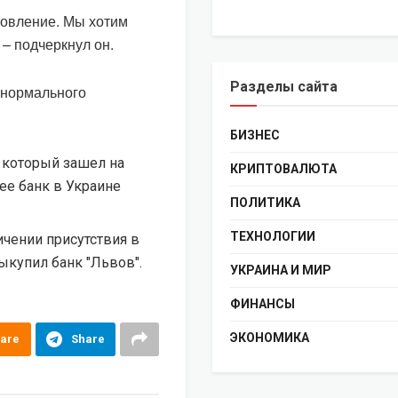
новление. Мы хотим
 – подчеркнул он.
Разделы сайта
я нормального
БИЗНЕС
 который зашел на
КРИПТОВАЛЮТА
ее банк в Украине
ПОЛИТИКА
ТЕХНОЛОГИИ
ичении присутствия в
выкупил банк "Львов".
УКРАИНА И МИР
ФИНАНСЫ
ЭКОНОМИКА
are
Share