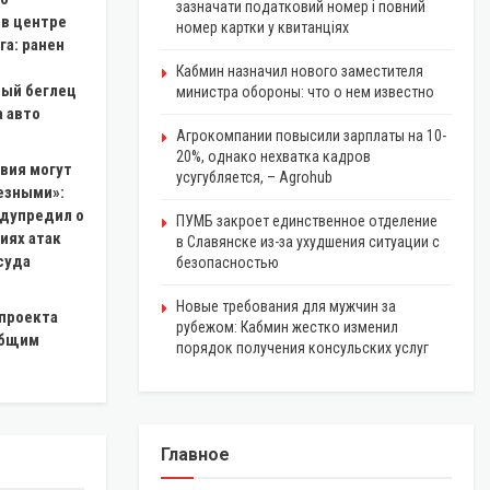
зазначати податковий номер і повний
 в центре
номер картки у квитанціях
га: ранен
Кабмин назначил нового заместителя
ый беглец
министра обороны: что о нем известно
 авто
Агрокомпании повысили зарплаты на 10-
20%, однако нехватка кадров
вия могут
усугубляется, – Agrohub
езными»:
едупредил о
ПУМБ закроет единственное отделение
иях атак
в Славянске из-за ухудшения ситуации с
суда
безопасностью
Новые требования для мужчин за
 проекта
рубежом: Кабмин жестко изменил
общим
порядок получения консульских услуг
Главное