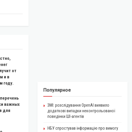
стно,
енег
лучит от
м и в
 году.
Популярное
 перечень
ки важных
ЗМІ: розслідування OpenAI виявило
в для
додаткові випадки неконтрольованої
поведінки ШІ-агентів
НБУ спростував інформацію про вимогу
со