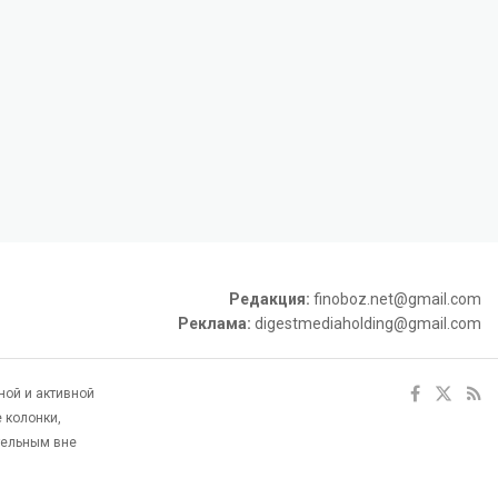
Редакция:
finoboz.net@gmail.com
Реклама:
digestmediaholding@gmail.com
ной и активной
 колонки,
тельным вне