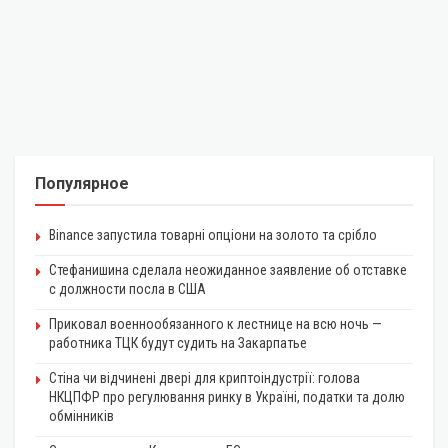
Популярное
Binance запустила товарні опціони на золото та срібло
Стефанишина сделала неожиданное заявление об отставке
с должности посла в США
Приковал военнообязанного к лестнице на всю ночь —
работника ТЦК будут судить на Закарпатье
Стіна чи відчинені двері для криптоіндустрії: голова
НКЦПФР про регулювання ринку в Україні, податки та долю
обмінників