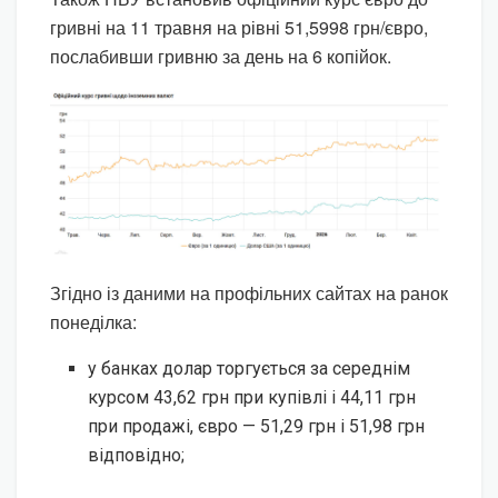
гривні на 11 травня на рівні 51,5998 грн/євро,
послабивши гривню за день на 6 копійок.
Згідно із даними на профільних сайтах на ранок
понеділка:
у банках долар торгується за середнім
курсом 43,62 грн при купівлі і 44,11 грн
при продажі, євро — 51,29 грн і 51,98 грн
відповідно;