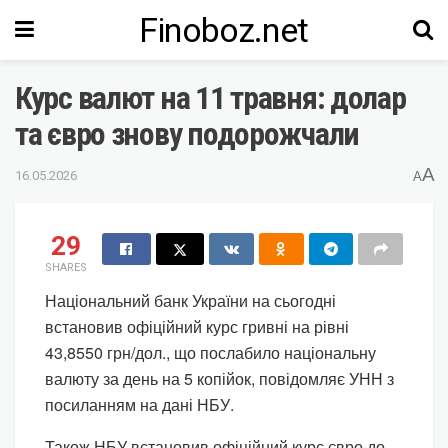
Finoboz.net
Курс валют на 11 травня: долар
та євро знову подорожчали
A
16.05.2026
A
29
SHARES
Національний банк України на сьогодні
встановив офіційний курс гривні на рівні
43,8550 грн/дол., що послабило національну
валюту за день на 5 копійок, повідомляє УНН з
посиланням на дані НБУ.
Також НБУ встановив офіційний курс євро до