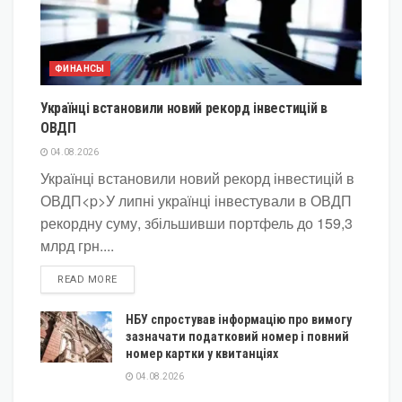
ФИНАНСЫ
Українці встановили новий рекорд інвестицій в
ОВДП
04.08.2026
Українці встановили новий рекорд інвестицій в
ОВДП<p>У липні українці інвестували в ОВДП
рекордну суму, збільшивши портфель до 159,3
млрд грн....
DETAILS
READ MORE
НБУ спростував інформацію про вимогу
зазначати податковий номер і повний
номер картки у квитанціях
04.08.2026