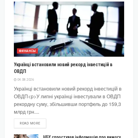
ФИНАНСЫ
Українці встановили новий рекорд інвестицій в
ОВДП
04.08.2026
Українці встановили новий рекорд інвестицій в
ОВДП<p>У липні українці інвестували в ОВДП
рекордну суму, збільшивши портфель до 159,3
млрд грн....
DETAILS
READ MORE
НБУ спростував інформацію про вимогу