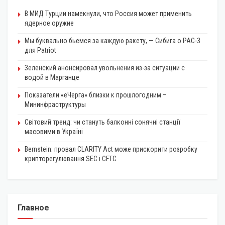
В МИД Турции намекнули, что Россия может применить
ядерное оружие
Мы буквально бьемся за каждую ракету, — Сибига о PAC-3
для Patriot
Зеленский анонсировал увольнения из-за ситуации с
водой в Марганце
Показатели «еЧерга» близки к прошлогодним –
Мининфраструктуры
Світовий тренд: чи стануть балконні сонячні станції
масовими в Україні
Bernstein: провал CLARITY Act може прискорити розробку
крипторегулювання SEC і CFTC
Главное