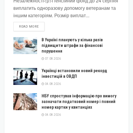
Незалежності<p>Пенсійний фонд до 24 серпня
виплатить одноразову допомогу ветеранам та
іншим категоріям. Розмір виплат...
DETAILS
READ MORE
В Україні планують у кілька разів
підвищити штрафи за фінансові
порушення
07.08.2026
Українці встановили новий рекорд
інвестицій в ОВДП
04.08.2026
НБУ спростував інформацію про вимогу
зазначати податковий номер і повний
номер картки у квитанціях
04.08.2026