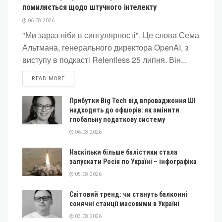
помиляється щодо штучного інтелекту
06.08.2026
"Ми зараз ніби в сингулярності". Це слова Сема
Альтмана, генерального директора OpenAI, з
виступу в подкасті Relentless 25 липня. Він...
DETAILS
READ MORE
Прибутки Big Tech від впровадження ШІ
надходять до офшорів: як змінити
глобальну податкову систему
06.08.2026
Наскільки більше балістики стала
запускати Росія по Україні – інфографіка
05.08.2026
Світовий тренд: чи стануть балконні
сонячні станції масовими в Україні
03.08.2026