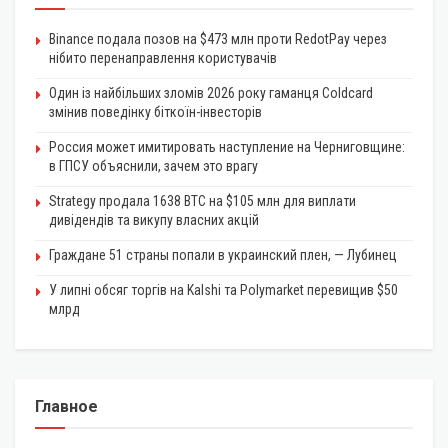
Binance подала позов на $473 млн проти RedotPay через
нібито перенаправлення користувачів
Один із найбільших зломів 2026 року гаманця Coldcard
змінив поведінку біткоїн-інвесторів
Россия может имитировать наступление на Черниговщине:
в ГПСУ объяснили, зачем это врагу
Strategy продала 1638 BTC на $105 млн для виплати
дивідендів та викупу власних акцій
Граждане 51 страны попали в украинский плен, — Лубинец
У липні обсяг торгів на Kalshi та Polymarket перевищив $50
млрд
Главное