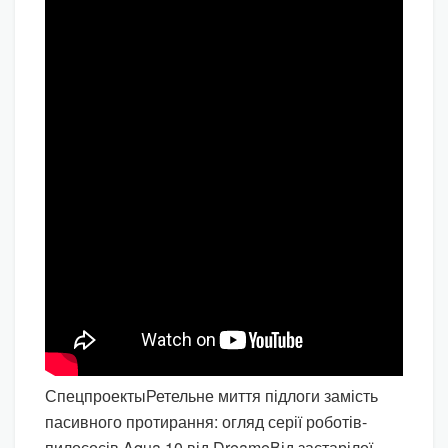
Спецпроекты
Ретельне миття підлоги замість
пасивного протирання: огляд серії роботів-
пилососів Aqua 10 від Dreame
Від застарілої