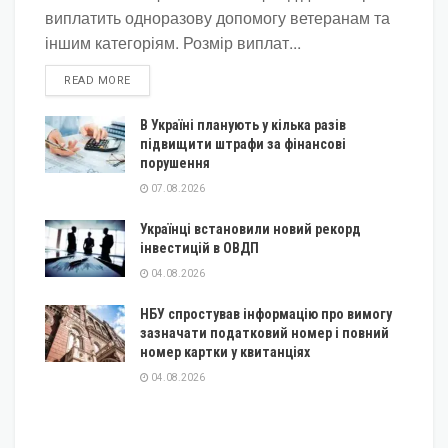
виплатить одноразову допомогу ветеранам та
іншим категоріям. Розмір виплат...
DETAILS
READ MORE
В Україні планують у кілька разів
підвищити штрафи за фінансові
порушення
07.08.2026
Українці встановили новий рекорд
інвестицій в ОВДП
04.08.2026
НБУ спростував інформацію про вимогу
зазначати податковий номер і повний
номер картки у квитанціях
04.08.2026