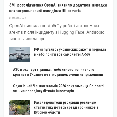
ЗМІ: розслідування OpenAI виявило додаткові випадки
неконтрольованої поведінки ШІ-агентів
03.08.2026
OpenAI виявила нові збої у роботі автономних
агентів після інциденту з Hugging Face. Anthropic
також заявила про...
РФ испугалась украинских ракет и подняла
в небо почти все самолеты А-50У
АЗС и эксперты рынка: Глобального топливного
кризиса в Украине нет, но рынок очень напряженный
Один із найбільших зломів 2026 року гаманця Coldcard
змінив поведінку біткоїн-інвесторів
Расследователи раскрыли реальную
статистику потерь среди срочников в
Курской облсти