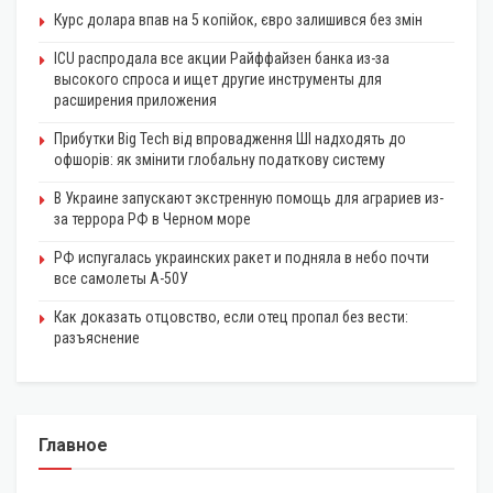
Курс долара впав на 5 копійок, євро залишився без змін
ICU распродала все акции Райффайзен банка из-за
высокого спроса и ищет другие инструменты для
расширения приложения
Прибутки Big Tech від впровадження ШІ надходять до
офшорів: як змінити глобальну податкову систему
В Украине запускают экстренную помощь для аграриев из-
за террора РФ в Черном море
РФ испугалась украинских ракет и подняла в небо почти
все самолеты А-50У
Как доказать отцовство, если отец пропал без вести:
разъяснение
Главное
КРИПТОВАЛЮТА