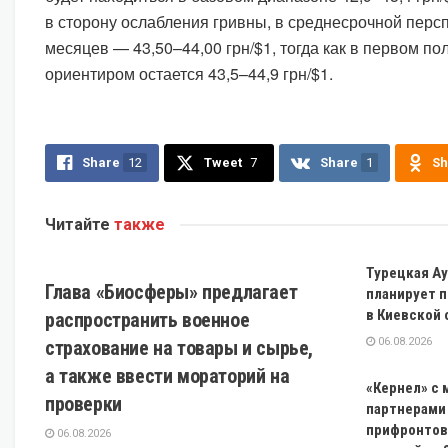
в сторону ослабления гривны, в среднесрочной персп
месяцев — 43,50–44,00 грн/$1, тогда как в первом по
ориентиром остается 43,5–44,9 грн/$1.
Share
12
Tweet
7
Share
1
Sh
Читайте
также
ЭКОНОМИКА
Турецкая Ay
Глава «Биосферы» предлагает
планирует 
в Киевской
распространить военное
06.08.2026
страхование на товары и сырье,
а также ввести мораторий на
«Кернел» с
проверки
партнерами
прифронтов
06.08.2026