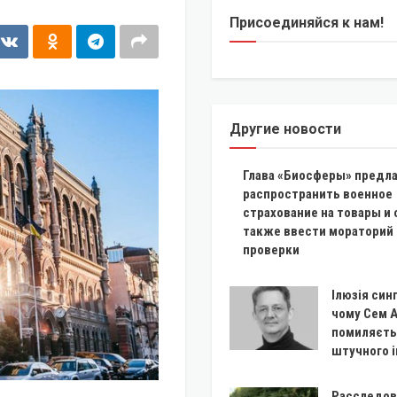
Присоединяйся к нам!
Другие новости
Глава «Биосферы» предла
распространить военное
страхование на товары и 
также ввести мораторий 
проверки
Ілюзія син
чому Сем 
помиляєть
штучного 
Расследов