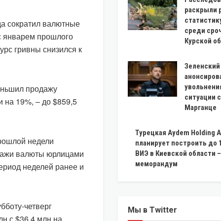
раскрыли 
статистик
да сократил валютные
среди сро
 с январем прошлого
Курской о
курс гривны снизился к
Зеленский
анонсиров
увольнения
еньшил продажу
ситуации с
 на 19%, – до $859,5
Марганце
Турецкая Aydem Holding A
рошлой недели
планирует построить до 
одажи валюты юрлицами
ВИЭ в Киевской области –
меморандум
период неделей ранее и
бботу-четверг
Мы в Twitter
н с $36,4 млн на