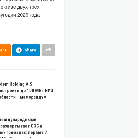
ективе двух-трех
лугодии 2026 года
are
Share
dem Holding A.S.
построить до 100 МВт ВИЭ
 области – меморандум
 международными
 развертывает СЭС в
ых громадах: первые 7