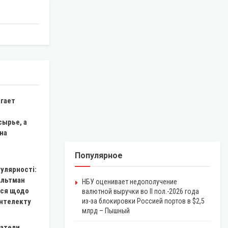
гает
сырье, а
на
Популярное
гулярності:
Альтман
НБУ оценивает недополучение
ся щодо
валютной выручки во II пол.-2026 года
інтелекту
из-за блокировки Россией портов в $2,5
млрд – Пышный
атели