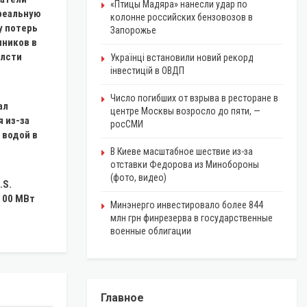
«Птицы Мадяра» нанесли удар по
реальную
колонне российских бензовозов в
у потерь
Запорожье
чников в
блсти
Українці встановили новий рекорд
інвестицій в ОВДП
Число погибших от взрыва в ресторане в
ал
центре Москвы возросло до пяти, —
 из-за
росСМИ
 водой в
В Киеве масштабное шествие из-за
отставки Федорова из Минобороны
(фото, видео)
.S.
100 МВт
Минэнерго инвестировало более 844
млн грн финрезерва в государственные
военные облигации
Главное