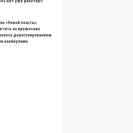
345 кВт уже работают
ль «Новой пошты»
ветить на вражеские
изнеса дерегулированием
ми каникулами