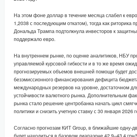
На этом фоне доллар в течение месяца слабел к евр
1,2038 с последующим откатом), тогда как риторика
Дональда Трампа подтолкнула инвесторов к защитны
поддержало евро.
На внутреннем рынке, по оценке аналитиков, НБУ пр
управляемой курсовой гибкости и в то же время ожид
прогнозируемых объемов внешней помощи будет дос
безэмиссионного финансирования дефицита бюджета
международных резервов на уровне, достаточном д
устойчивости валютного рынка. Дополнительным фа
рынка стало решение центробанка начать цикл смяг
политики и снизить учетную ставку с 30 января 2026 г
Согласно прогнозам КИТ Group, в ближайшие одну-дв
будет находиться в базовом диапазоне 42,9–43,4 грн