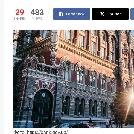
29
483
Facebook
Twitter
SHARES
VIEWS
Фото: https://bank.gov.ua/