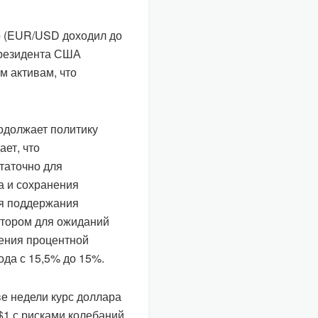
о (EUR/USD доходил до
 президента США
м активам, что
одолжает политику
ает, что
таточно для
 и сохранения
ля поддержания
ктором для ожиданий
чения процентной
ода с 15,5% до 15%.
е недели курс доллара
/$1 с рисками колебаний