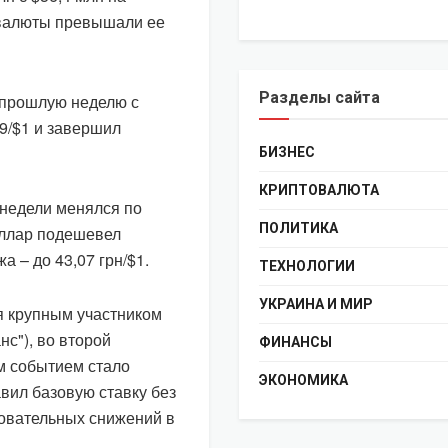
 валюты превышали ее
Разделы сайта
 прошлую неделю с
89/$1 и завершил
БИЗНЕС
КРИПТОВАЛЮТА
 недели менялся по
ПОЛИТИКА
оллар подешевел
а – до 43,07 грн/$1.
ТЕХНОЛОГИИ
УКРАИНА И МИР
я крупным участником
с"), во второй
ФИНАНСЫ
м событием стало
ЭКОНОМИКА
авил базовую ставку без
довательных снижений в