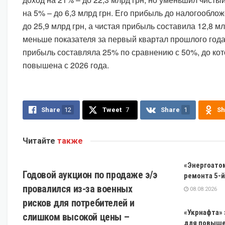
на 5% – до 6,3 млрд грн. Его прибыль до налогообло
до 25,9 млрд грн, а чистая прибыль составила 12,8 мл
меньше показателя за первый квартал прошлого года,
прибыль составляла 25% по сравнению с 50%, до ко
повышена с 2026 года.
Share
12
Tweet
7
Share
1
Sh
Читайте
также
ЭКОНОМИКА
«Энергоатом
Годовой аукцион по продаже э/э
ремонта 5-й
провалился из-за военных
08.08.2026
рисков для потребителей и
«Укрнафта» 
слишком высокой цены –
для повыше