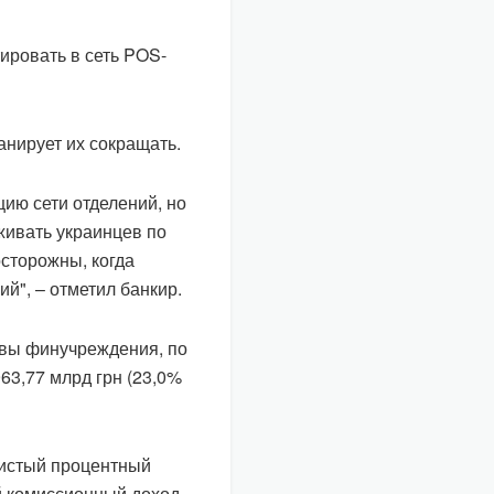
ировать в сеть POS-
ланирует их сокращать.
ию сети отделений, но
живать украинцев по
осторожны, когда
й", – отметил банкир.
ивы финучреждения, по
63,77 млрд грн (23,0%
чистый процентный
ый комиссионный доход