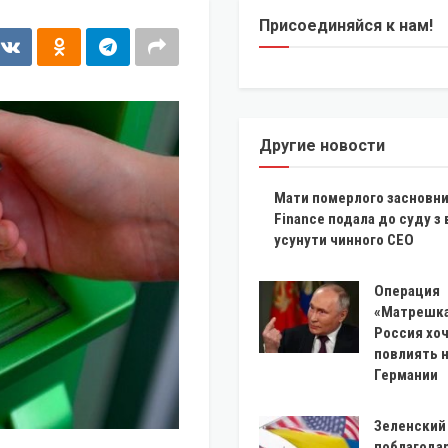
Присоединяйся к нам!
Другие новости
Мати померлого засновн
Finance подала до суду з
усунути чинного CEO
Операция
«Матрешка
Россия хо
повлиять 
Германии
Зеленский 
поблагода