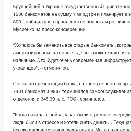
Крупнейший в Украине государственный ПриватБанк 
1200 банкоматов на сумму 1 млрд грн и планирует в э
800, сообщил член правления по вопросам рознично
Мусиенко на пресс-конференции.
"Хотелось бы заменить все старые банкоматы, котор
амортизированы, на новые, где вы сможете как снять,
наличные. Это будет очень современная инфраструк
украинцев", – отметил он.
Согласно презентации банка, на конец первого кварт
7401 банкомат и 9867 терминалов самообслуживания
отделения и 345,39 тыс. POS-терминалов.
"Когда началась война, у нас были огромные очереди
люди были в стрессе и хотели снять деньги… Текущая
все же инфраструктура очень важна. Мы поддержив