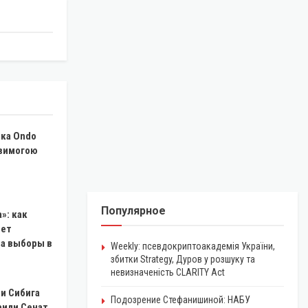
ика Ondo
 вимогою
Популярное
»: как
чет
на выборы в
Weekly: псевдокриптоакадемія України,
збитки Strategy, Дуров у розшуку та
невизначеність CLARITY Act
и Сибига
Подозрение Стефанишиной: НАБУ
рили Сенат