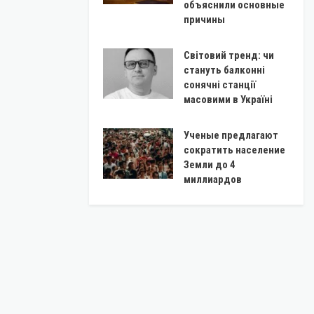
объяснили основные
причины
Світовий тренд: чи
стануть балконні
сонячні станції
масовими в Україні
Ученые предлагают
сократить население
Земли до 4
миллиардов