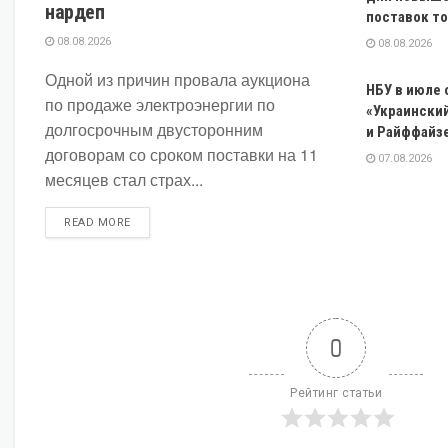
нардеп
поставок т
08.08.2026
08.08.2026
Одной из причин провала аукциона
НБУ в июле
по продаже электроэнергии по
«Украинский
долгосрочным двусторонним
и Райффайзе
договорам со сроком поставки на 11
07.08.2026
месяцев стал страх...
DETAILS
READ MORE
0
Рейтинг статьи