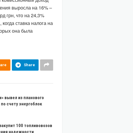
жения выросла на 16% –
рд грн, что на 24,3%
 когда ставка налога на
торых она была
are
Share
» вывел из планового
 по счету энергоблок
закупит 100 топливовозов
ния надежности