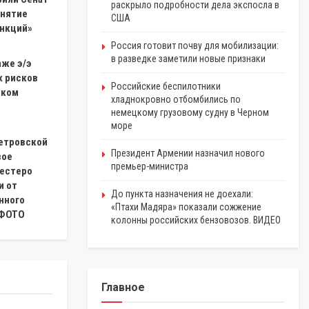
раскрыло подробности дела экспосла в
инятие
США
анкций»
Россия готовит почву для мобилизации:
в разведке заметили новые признаки
аже э/э
х рисков
Российские беспилотники
шком
хладнокровно отбомбились по
немецкому грузовому судну в Черном
море
етровской
Президент Армении назначил нового
вое
премьер-министра
шестеро
и от
До пункта назначения не доехали:
нного
«Птахи Мадяра» показали сожжение
 ФОТО
колонны российских бензовозов. ВИДЕО
Главное
ЭКОНОМИКА