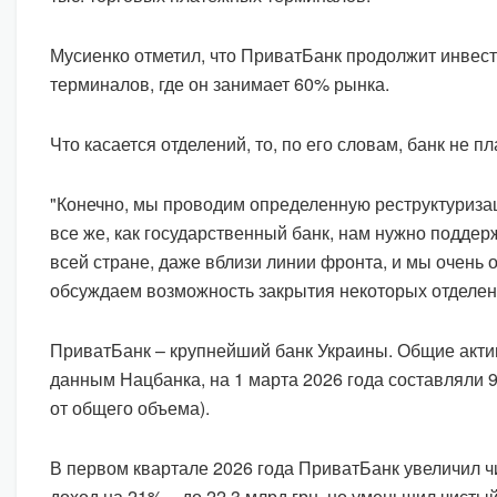
Мусиенко отметил, что ПриватБанк продолжит инвест
терминалов, где он занимает 60% рынка.
Что касается отделений, то, по его словам, банк не п
"Конечно, мы проводим определенную реструктуризац
все же, как государственный банк, нам нужно поддер
всей стране, даже вблизи линии фронта, и мы очень 
обсуждаем возможность закрытия некоторых отделени
ПриватБанк – крупнейший банк Украины. Общие акт
данным Нацбанка, на 1 марта 2026 года составляли 9
от общего объема).
В первом квартале 2026 года ПриватБанк увеличил 
доход на 21% – до 22,3 млрд грн, но уменьшил чист