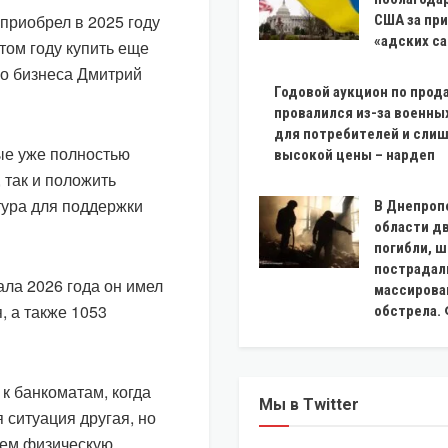
приобрел в 2025 году
США за пр
«адских с
том году купить еще
го бизнеса Дмитрий
Годовой аукцион по прод
провалился из-за военны
для потребителей и сли
ые уже полностью
высокой цены – нардеп
 так и положить
тура для поддержки
В Днепроп
области д
погибли, 
пострадал
ала 2026 года он имел
массирова
, а также 1053
обстрела.
 к банкоматам, когда
Мы в Twitter
 ситуация другая, но
аем физическую