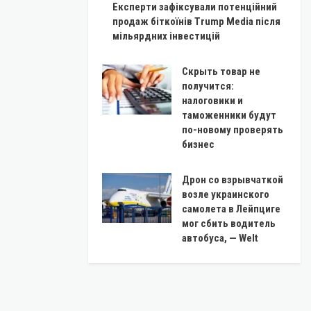
Експерти зафіксували потенційний
продаж біткоїнів Trump Media після
мільярдних інвестицій
Скрыть товар не
получится:
налоговики и
таможенники будут
по-новому проверять
бизнес
Дрон со взрывчаткой
возле украинского
самолета в Лейпциге
мог сбить водитель
автобуса, — Welt