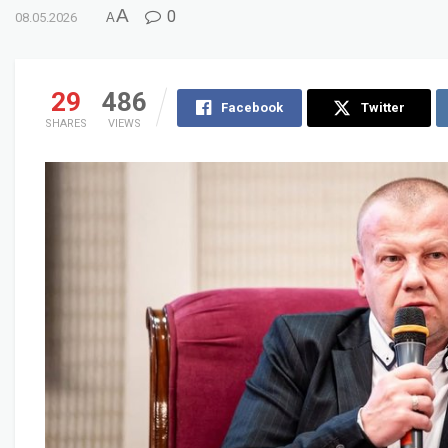
A
0
08.05.2026
A
29
486
Facebook
Twitter
SHARES
VIEWS