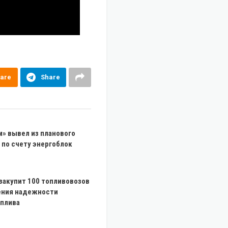
are
Share
» вывел из планового
 по счету энергоблок
закупит 100 топливовозов
ния надежности
оплива