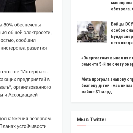
массирова
обстрела.
на 80% обеспечены
Бойцы ВСУ
особое сн
ния общей электросети,
Бундесвера
ностью, сообщил
него входи
нистерства развития
«Энергоатом» вывел из п
ремонта 5-й по счету эне
агентстве "Интерфакс-
жающих предприятий в
Meta програла знакову сп
безпеку дітей і має випл
вать", организованного
майже $1 млрд
ры и Ассоциацией
доснабжения резервом.
Мы в Twitter
 Планах устойчивости