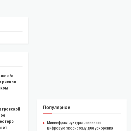
аже э/э
х рисков
шком
Популярное
етровской
вое
шестеро
Мининфраструктуры развивает
и от
цифровую экосистему для ускорения