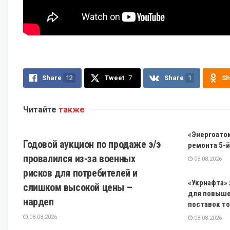
Share
12
Tweet
7
Share
1
Sh
Читайте
также
ЭКОНОМИКА
«Энергоатом
Годовой аукцион по продаже э/э
ремонта 5-й
провалился из-за военных
08.08.2026
рисков для потребителей и
«Укрнафта» 
слишком высокой цены –
для повыше
нардеп
поставок т
08.08.2026
08.08.2026