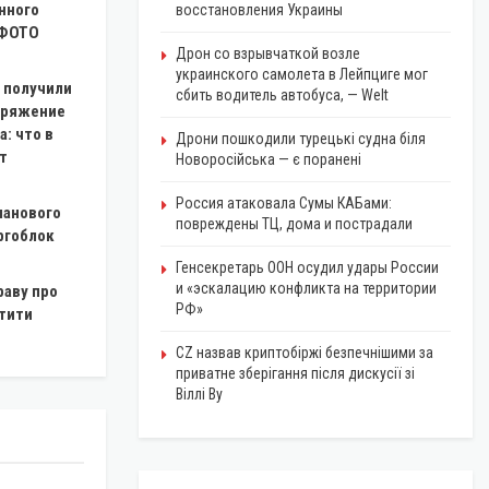
нного
восстановления Украины
 ФОТО
Дрон со взрывчаткой возле
украинского самолета в Лейпциге мог
 получили
сбить водитель автобуса, — Welt
аряжение
: что в
Дрони пошкодили турецькі судна біля
т
Новоросійська — є поранені
Россия атаковала Сумы КАБами:
ланового
повреждены ТЦ, дома и пострадали
ргоблок
Генсекретарь ООН осудил удары России
и «эскалацию конфликта на территории
раву про
РФ»
атити
CZ назвав криптобіржі безпечнішими за
приватне зберігання після дискусії зі
Віллі Ву