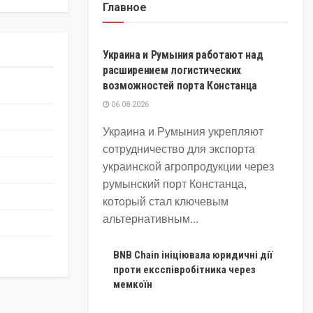
Главное
ЭКОНОМИКА
Украина и Румыния работают над
расширением логистических
возможностей порта Констанца
06.08.2026
Украина и Румыния укрепляют
сотрудничество для экспорта
украинской агропродукции через
румынский порт Констанца,
который стал ключевым
альтернативным...
BNB Chain ініціювала юридичні дії
проти ексспівробітника через
мемкоїн