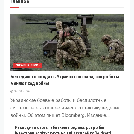
Главное
УКРАИНА И МИР
Без единого солдата: Украина показала, как роботы
меняют ход войны
05.08.2026
Украинские боевые работы и беспилотные
системы все активнее изменяют тактику ведения
войны. Об этом пишет Bloomberg. Издание...
Рекордний страх і збиткові продажі: роздрібні
інвестори капітулюють на тлі експлойту Coldcard