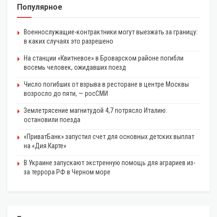
Популярное
Военнослужащие-контрактники могут выезжать за границу:
в каких случаях это разрешено
На станции «Квитневое» в Броварском районе погибли
восемь человек, ожидавших поезд
Число погибших от взрыва в ресторане в центре Москвы
возросло до пяти, — росСМИ
Землетрясение магнитудой 4,7 потрясло Италию:
остановили поезда
«ПриватБанк» запустил счет для основных детских выплат
на «Дия.Карте»
В Украине запускают экстренную помощь для аграриев из-
за террора РФ в Черном море