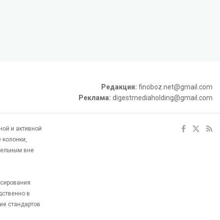
Редакция:
finoboz.net@gmail.com
Реклама:
digestmediaholding@gmail.com
ной и активной
 колонки,
тельным вне
ксирования
дственно в
ие стандартов