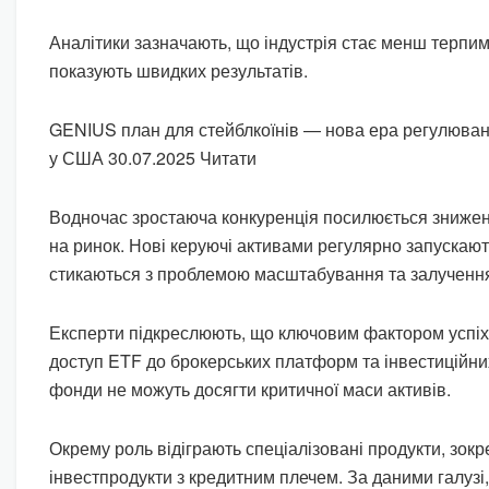
Аналітики зазначають, що індустрія стає менш терпимо
показують швидких результатів.
GENIUS план для стейблкоїнів — нова ера регулюван
у США 30.07.2025 Читати
Водночас зростаюча конкуренція посилюється знижен
на ринок. Нові керуючі активами регулярно запускают
стикаються з проблемою масштабування та залучення
Експерти підкреслюють, що ключовим фактором успіх
доступ ETF до брокерських платформ та інвестиційних
фонди не можуть досягти критичної маси активів.
Окрему роль відіграють спеціалізовані продукти, зок
інвестпродукти з кредитним плечем. За даними галузі