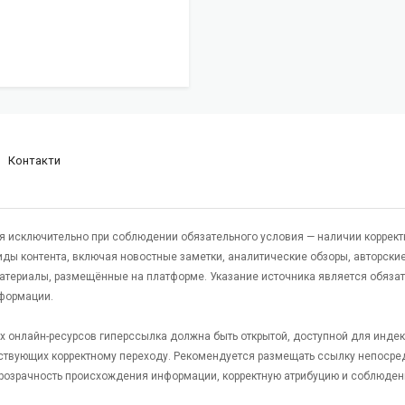
Контакти
я исключительно при соблюдении обязательного условия — наличии коррект
виды контента, включая новостные заметки, аналитические обзоры, авторские
атериалы, размещённые на платформе. Указание источника является обяза
формации.
гих онлайн-ресурсов гиперссылка должна быть открытой, доступной для инде
ствующих корректному переходу. Рекомендуется размещать ссылку непосре
 прозрачность происхождения информации, корректную атрибуцию и соблюден