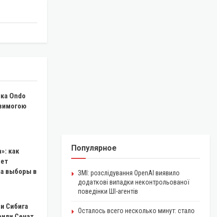
ика Ondo
 вимогою
Популярное
»: как
чет
на выборы в
ЗМІ: розслідування OpenAI виявило
додаткові випадки неконтрольованої
поведінки ШІ-агентів
и Сибига
Осталось всего несколько минут: стало
рили Сенат