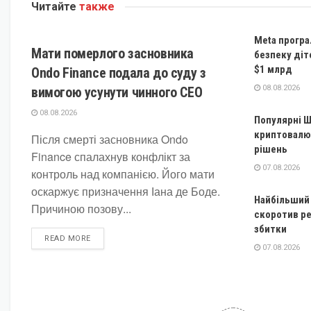
Читайте
также
КРИПТОВАЛЮТА
Meta програ
Мати померлого засновника
безпеку діт
$1 млрд
Ondo Finance подала до суду з
08.08.2026
вимогою усунути чинного CEO
08.08.2026
Популярні Ш
криптовалют
Після смерті засновника Ondo
рішень
Finance спалахнув конфлікт за
07.08.2026
контроль над компанією. Його мати
оскаржує призначення Іана де Боде.
Найбільший
Причиною позову...
скоротив ре
збитки
DETAILS
READ MORE
07.08.2026