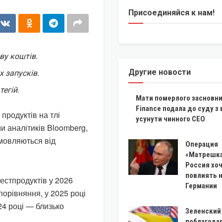
Присоединяйся к нам!
ву коштів.
Другие новости
х запусків.
егій.
Мати померлого засновн
Finance подала до суду з
продуктів на тлі
усунути чинного CEO
ми аналітиків Bloomberg,
мовляються від
Операция
«Матрешка
Россия хо
повлиять 
вестпродуктів у 2026
Германии
 порівняння, у 2025 році
024 році — близько
Зеленский 
поблагода