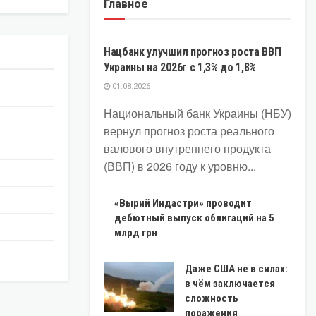
Главное
ЭКОНОМИКА
Нацбанк улучшил прогноз роста ВВП
Украины на 2026г с 1,3% до 1,8%
01.08.2026
Национальный банк Украины (НБУ)
вернул прогноз роста реального
валового внутреннего продукта
(ВВП) в 2026 году к уровню...
«Вырий Индастри» проводит
дебютный выпуск облигаций на 5
млрд грн
Даже США не в силах:
в чём заключается
сложность
поражения