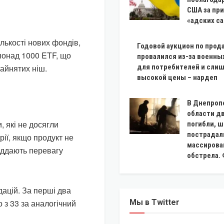
США за пр
«адских с
лькості нових фондів,
Годовой аукцион по прод
понад 1000 ETF, що
провалился из-за военны
зайнятих ніш.
для потребителей и сли
высокой цены – нардеп
В Днепроп
области д
 які не досягли
погибли, 
пострадал
рії, якщо продукт не
массирова
віддають перевагу
обстрела.
дацій. За перші два
 з 33 за аналогічний
Мы в Twitter