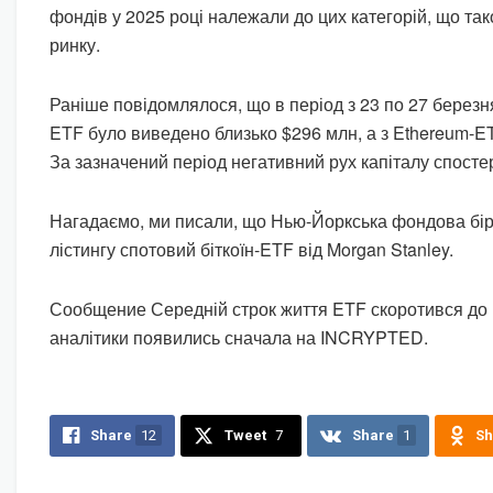
фондів у 2025 році належали до цих категорій, що та
ринку.
Раніше повідомлялося, що в період з 23 по 27 березня 
ETF було виведено близько $296 млн, а з Ethereum-E
За зазначений період негативний рух капіталу спосте
Нагадаємо, ми писали, що Нью-Йоркська фондова бі
лістингу спотовий біткоїн-ETF від Morgan Stanley.
Сообщение Середній строк життя ETF скоротився до 
аналітики появились сначала на INCRYPTED.
Share
12
Tweet
7
Share
1
Sh