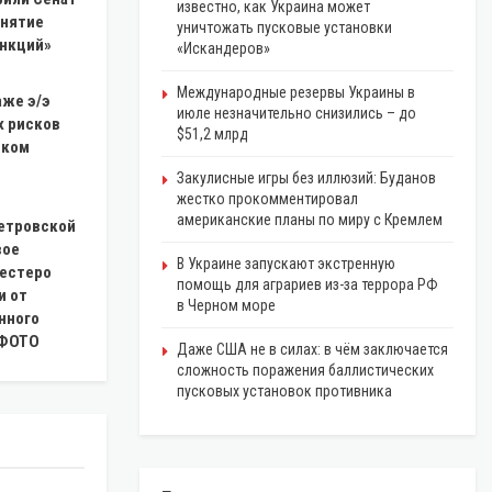
известно, как Украина может
инятие
уничтожать пусковые установки
анкций»
«Искандеров»
Международные резервы Украины в
аже э/э
июле незначительно снизились – до
х рисков
$51,2 млрд
шком
Закулисные игры без иллюзий: Буданов
жестко прокомментировал
американские планы по миру с Кремлем
етровской
вое
В Украине запускают экстренную
шестеро
помощь для аграриев из-за террора РФ
и от
в Черном море
нного
 ФОТО
Даже США не в силах: в чём заключается
сложность поражения баллистических
пусковых установок противника