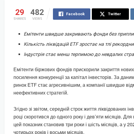
29
482
Facebook
Twitter
SHARES
VIEWS
Емітенти швидше закривають фонди без припли
Кількість ліквідацій ETF зростає на тлі рекордни
Індустрія стає менш терпимою до невдалих страт
Емітенти біржових фондів прискорили закриття нових 
посилення конкуренції за капітал інвесторів. За дани
ринок ETF стає агресивнішим, а компанії швидше від
неефективних стратегій.
Згідно зі звітом, середній строк життя ліквідованих ін
році скоротився до одного року і дев’яти місяців. Для
цей показник становив три роки і шість місяців, а у 2
чотирьох років і восьми місяців.