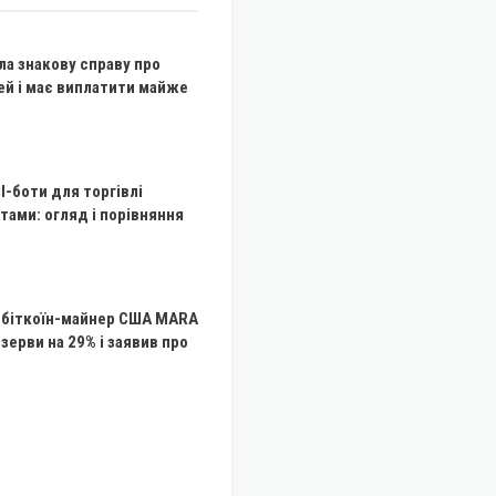
ла знакову справу про
ей і має виплатити майже
І-боти для торгівлі
ами: огляд і порівняння
 біткоїн-майнер США MARA
зерви на 29% і заявив про