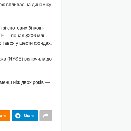
кож впливає на динаміку
зі спотових біткоїн-
TF — понад $206 млн.
рігався у шести фондах.
ржа (NYSE) включила до
менш ніж двох років —
are
Share