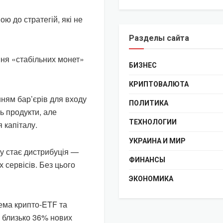
ю до стратегій, які не
Разделы сайта
ня «стабільних монет»
БИЗНЕС
КРИПТОВАЛЮТА
ням бар’єрів для входу
ПОЛИТИКА
ь продукти, але
ТЕХНОЛОГИИ
 капіталу.
УКРАИНА И МИР
у стає дистрибуція —
ФИНАНСЫ
 сервісів. Без цього
ЭКОНОМИКА
рема крипто-ETF та
, близько 36% нових