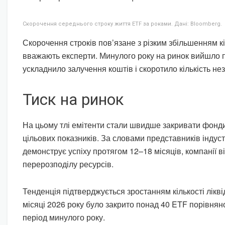
Скорочення середнього строку життя ETF за роками. Дані: Bloomberg.
Скорочення строків пов’язане з різким збільшенням кі
вважають експерти. Минулого року на ринок вийшло 
ускладнило залучення коштів і скоротило кількість не
Тиск на ринок
На цьому тлі емітенти стали швидше закривати фонди,
цільових показників. За словами представників індуст
демонструє успіху протягом 12–18 місяців, компанії 
перерозподілу ресурсів.
Тенденція підтверджується зростанням кількості лікві
місяці 2026 року було закрито понад 40 ETF порівняно
період минулого року.