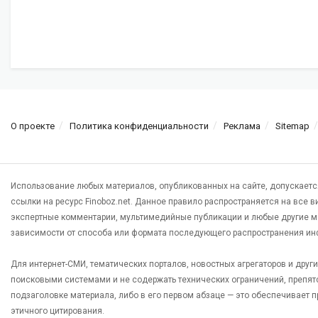
О проекте
Политика конфиденциальности
Реклама
Sitemap
Использование любых материалов, опубликованных на сайте, допускаетс
ссылки на ресурс Finoboz.net. Данное правило распространяется на все 
экспертные комментарии, мультимедийные публикации и любые другие м
зависимости от способа или формата последующего распространения ин
Для интернет-СМИ, тематических порталов, новостных агрегаторов и дру
поисковыми системами и не содержать технических ограничений, препят
подзаголовке материала, либо в его первом абзаце — это обеспечивает
этичного цитирования.