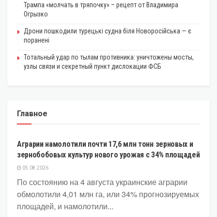
Трампа «молчать в тряпочку» – рецепт от Владимира
Огрызко
Дрони пошкодили турецькі судна біля Новоросійська — є
поранені
Тотальный удар по тылам противника: уничтожены мосты,
узлы связи и секретный пункт дислокации ФСБ
Главное
ЭКОНОМИКА
Аграрии намолотили почти 17,6 млн тонн зерновых и
зернобобовых культур нового урожая с 34% площадей
05.08.2026
По состоянию на 4 августа украинские аграрии
обмолотили 4,01 млн га, или 34% прогнозируемых
площадей, и намолотили...