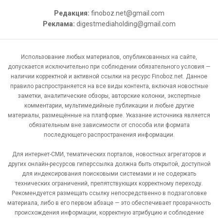
Редакция:
finoboz.net@gmail.com
Реклама:
digestmediaholding@gmail.com
Использование любых материалов, опубликованных на сайте,
допускается исключительно при соблюдении обязательного условия —
наличии корректной и активной ссылки на ресурс Finoboz.net. Данное
правило распространяется на все виды контента, включая новостные
заметки, аналитические обзоры, авторские колонки, экспертные
комментарии, мультимедийные публикации и любые другие
материалы, размещённые на платформе. Указание источника является
обязательным вне зависимости от способа или формата
последующего распространения информации.
Для интернет-СМИ, тематических порталов, новостных агрегаторов и
других онлайн-ресурсов гиперссылка должна быть открытой, доступной
для индексирования поисковыми системами и не содержать
технических ограничений, препятствующих корректному переходу.
Рекомендуется размещать ссылку непосредственно в подзаголовке
материала, либо в его первом абзаце — это обеспечивает прозрачность
происхождения информации, корректную атрибуцию и соблюдение