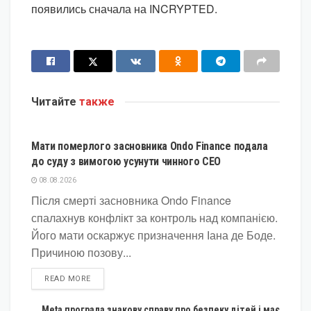
появились сначала на INCRYPTED.
Читайте
также
КРИПТОВАЛЮТА
Мати померлого засновника Ondo Finance подала
до суду з вимогою усунути чинного CEO
08.08.2026
Після смерті засновника Ondo Finance
спалахнув конфлікт за контроль над компанією.
Його мати оскаржує призначення Іана де Боде.
Причиною позову...
DETAILS
READ MORE
Meta програла знакову справу про безпеку дітей і має