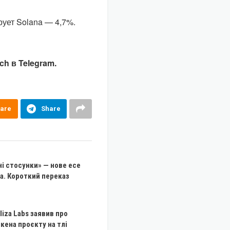
рует Solana — 4,7%.
h в Telegram.
are
Share
і стосунки» — нове есе
а. Короткий переказ
liza Labs заявив про
кена проєкту на тлі