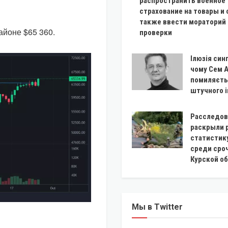
распространить военное
страхование на товары и 
также ввести мораторий 
айоне $65 360.
проверки
Ілюзія син
чому Сем 
помиляєть
штучного 
Расследов
раскрыли 
статистик
среди сро
Курской о
Мы в Twitter