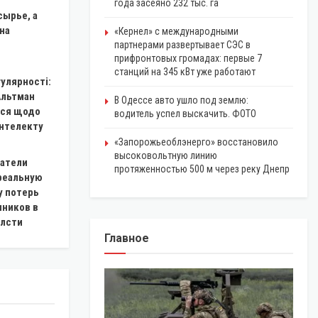
года засеяно 232 тыс. га
сырье, а
на
«Кернел» с международными
партнерами развертывает СЭС в
прифронтовых громадах: первые 7
станций на 345 кВт уже работают
гулярності:
Альтман
В Одессе авто ушло под землю:
ся щодо
водитель успел выскачить. ФОТО
інтелекту
«Запорожьеоблэнерго» восстановило
высоковольтную линию
атели
протяженностью 500 м через реку Днепр
реальную
у потерь
чников в
блсти
Главное