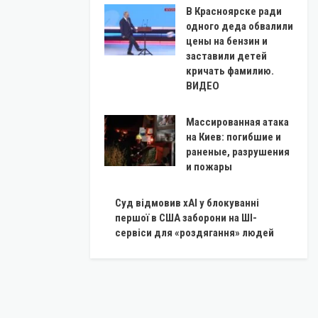
В Красноярске ради
одного деда обвалили
цены на бензин и
заставили детей
кричать фамилию.
ВИДЕО
Массированная атака
на Киев: погибшие и
раненые, разрушения
и пожары
Суд відмовив xAI у блокуванні
першої в США заборони на ШІ-
сервіси для «роздягання» людей