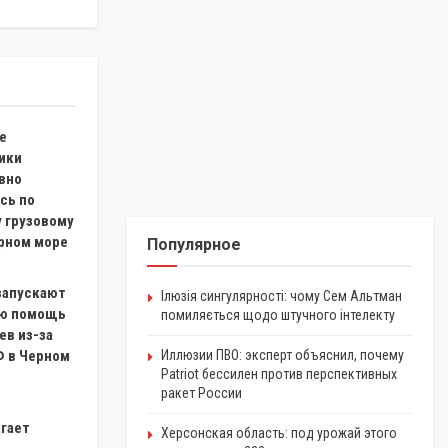
е
ики
вно
сь по
 грузовому
ерном море
Популярное
запускают
Ілюзія сингулярності: чому Сем Альтман
ую помощь
помиляється щодо штучного інтелекту
ев из-за
Ф в Черном
Иллюзии ПВО: эксперт объяснил, почему
Patriot бессилен против перспективных
ракет России
гает
Херсонская область: под урожай этого