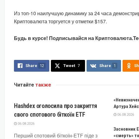
Из топ-10 наилучшую динамику за 24 часа демонстри
Криптовалюта торгуется у отметки $157.
Будь в курсе! Подписывайся на Криптовалюта.Tec
Share
12
Tweet
7
Share
1
Sh
Читайте
также
КРИПТОВАЛЮТА
«Невизначен
Hashdex оголосила про закриття
Артура Хейс
свого спотового біткоїн ETF
06.08.2026
06.08.2026
Засновник E
Перший спотовий біткоїн-ETF піде з
«смерть» то