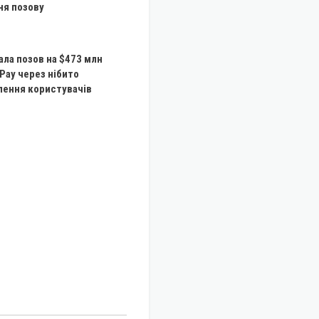
ня позову
ала позов на $473 млн
Pay через нібито
лення користувачів