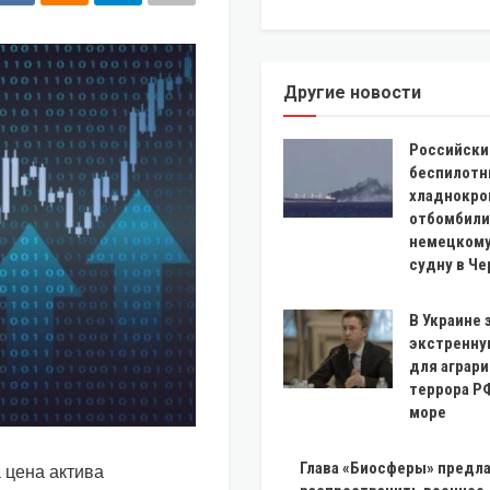
Другие новости
Российски
беспилотн
хладнокро
отбомбили
немецкому
судну в Ч
В Украине 
экстренн
для аграри
террора Р
море
 цена актива
Глава «Биосферы» предла