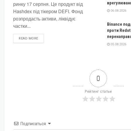
врегулюван
ринку 17 серпня. Це продукт від
Hashdex під тікером DEFI. Фонд
06.08.2026
розпродасть активи, ліквідує
Binance под
частки...
проти Redot
перенаправ
DETAILS
READ MORE
05.08.2026
0
Рейтинг статьи
Подписаться