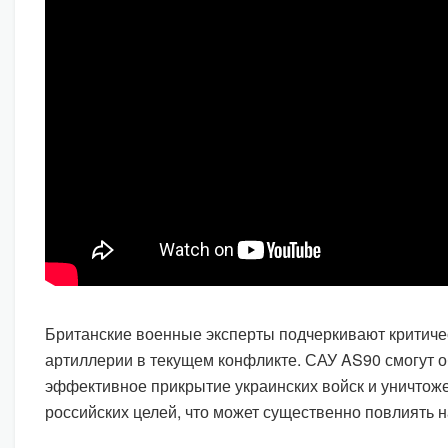
Британские военные эксперты подчеркивают критиче
артиллерии в текущем конфликте. САУ AS90 смогут о
эффективное прикрытие украинских войск и уничтож
российских целей, что может существенно повлиять н