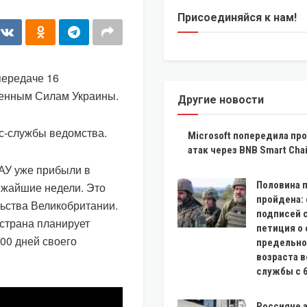
Присоединяйся к нам!
передаче 16
женным Силам Украины.
Другие новости
с-службы ведомства.
Microsoft попередила про
атак через BNB Smart Cha
САУ уже прибыли в
Половина 
лижайшие недели. Это
пройдена:
ьства Великобритании.
подписей 
 страна планирует
петиция о
00 дней своего
предельно
возраста 
службы с 6
Россияне 