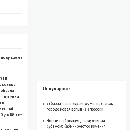
 нову схему
in
пути
 сколько
Популярное
собрала
 снижении
го
«Убирайтесь в Украину», — в польском
военной
городе новая вспышка агрессии
0 до 55 лет
Новые требования для мужчин за
рубежом: Кабмин жестко изменил
атаковали