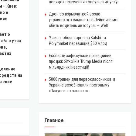
порядок получения консульских услуг
 – Киев:
но о
Дрон со взрывчаткой возле
иях
украинского самолета в Лейпциге мог
сбить водитель автобуса, — Welt
ает о
У липні обсяг торгів на Kalshi та
э/э с утра
Polymarket перевищив $50 млрд
еве,
астях
Експерти зафіксували потенційний
продаж біткоїнів Trump Media після
мільярдних інвестицій
деление
средств на
5000 гривен для первоклассников: в
оление
Украине возобновили программу
«Пакунок школьника»
Главное