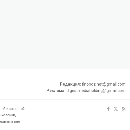
Редакция:
finoboz.net@gmail.com
Реклама:
digestmediaholding@gmail.com
ной и активной
 колонки,
тельным вне