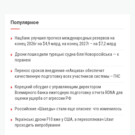
Популярное
Нацбанк улучшил прогноз международных резервов на
конец 2026г на $4,9 млрд, на конец 2027г – на $7,2 млрд
Дрони пошкодили турецькі судна біля Новоросійська — є
поранені
Перенос сроков внедрения «еАкциза» обеспечит
качественную подготовку всех участников системы – ГНС
Корецкий обсудил с управляющим директором
Всемирного банка ежегодную подготовку отчета RDNA для
оценки ущерба от агрессии РФ
Российские «Шахеды» стали еще опаснее: что изменилось
Українські дрони F10 вже у США, а перехоплювач Litavr
проходить випробування