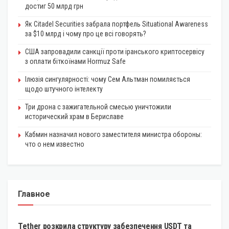
достиг 50 млрд грн
Як Citadel Securities забрала портфель Situational Awareness
за $10 млрд і чому про це всі говорять?
США запровадили санкції проти іранського криптосервісу
з оплати біткоїнами Hormuz Safe
Ілюзія сингулярності: чому Сем Альтман помиляється
щодо штучного інтелекту
Три дрона с зажигательной смесью уничтожили
исторический храм в Бериславе
Кабмин назначил нового заместителя министра обороны:
что о нем известно
Главное
КРИПТОВАЛЮТА
Tether розкрила структуру забезпечення USDT та