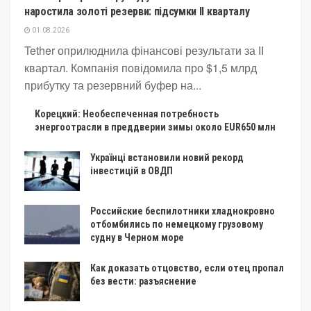
наростила золоті резерви: підсумки II кварталу
01.08.2026
Tether оприлюднила фінансові результати за ІІ
квартал. Компанія повідомила про $1,5 млрд
прибутку та резервний буфер на...
Корецкий: Необеспеченная потребность
энергоотрасли в преддверии зимы около EUR650 млн
Українці встановили новий рекорд
інвестицій в ОВДП
Российские беспилотники хладнокровно
отбомбились по немецкому грузовому
судну в Черном море
Как доказать отцовство, если отец пропал
без вести: разъяснение