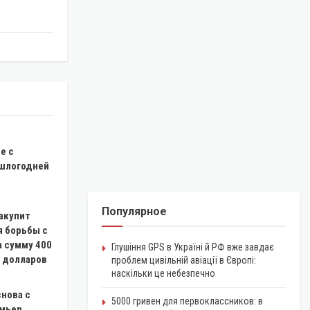
е
е с
шлогодней
Популярное
акупит
я борьбы с
а сумму 400
Глушіння GPS в Україні й РФ вже завдає
 долларов
проблем цивільній авіації в Європі:
наскільки це небезпечно
нова с
5000 гривен для первоклассников: в
емьер