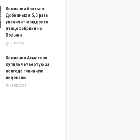
Компания братьев
Добкиных в 5,5 раза
увеличит мощности
птицефабрики на
Волыни
06.05.2026
Компания Ахметова
купила четвертую за
полгода глиняную
лицензию
05.05.2026