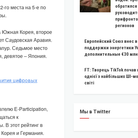
обратился
-го места на 5-е по
руководит
ры.
прифронт
регионов
ла Южная Корея, второе
ает Саудовская Аравия.
Европейский Союз внес 
гапур. Седьмое место
поддержки энергетики У
дополнительные €30 млн
, девятое – Япония.
FT: Творець TikTok почав
однієї з найбільших ШІ-м
світі
елю E-Participation,
Мы в Twitter
щаться к
 В этот рейтинг в
 Корея и Германия.