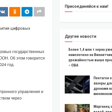
Присоединяйся к нам!
Другие новости
Более 1,4 млн т зерна уж
фровых государственных
намолочено на Виннитчин
ООН. Об этом говорится
урожайностью выше про
024 год.
– ОВА
Пентагон з
лазеры дл
дронами н
ктронного управления и
миллионов
ством через
Марганец с
водой: пр