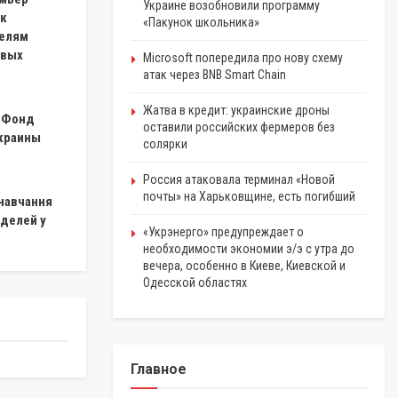
Украине возобновили программу
 к
«Пакунок школьника»
елям
овых
Microsoft попередила про нову схему
атак через BNB Smart Chain
Жатва в кредит: украинские дроны
в Фонд
оставили российских фермеров без
краины
солярки
Россия атаковала терминал «Новой
почты» на Харьковщине, есть погибший
 навчання
оделей у
«Укрэнерго» предупреждает о
необходимости экономии э/э с утра до
вечера, особенно в Киеве, Киевской и
Одесской областях
Главное