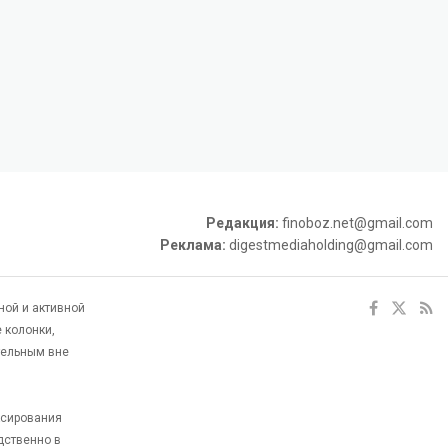
Редакция:
finoboz.net@gmail.com
Реклама:
digestmediaholding@gmail.com
ной и активной
 колонки,
тельным вне
ксирования
дственно в