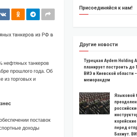
Присоединяйся к нам!
Другие новости
Турецкая Aydem Holding A
% нефтяных танкеров
планирует построить до 
абре прошлого года. Об
ВИЭ в Киевской области –
е из торговых и
меморандум
Языковой 
преодолен
ізнес
российски
инструкто
 обеспечении поставок
корейские
кспортные доходы
перед отп
Бахмут. В