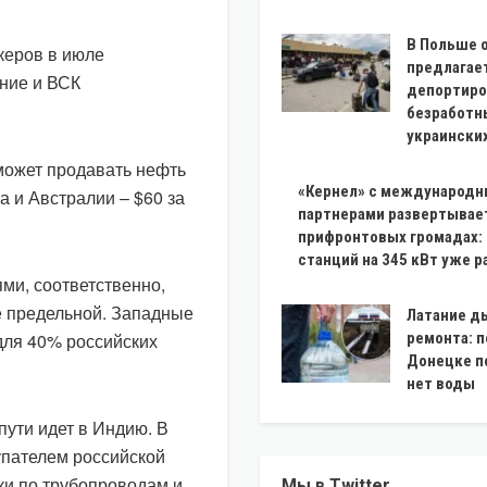
В Польше 
керов в июле
предлагае
ние и ВСК
депортиро
безработн
украински
может продавать нефть
«Кернел» с международ
 и Австралии – $60 за
партнерами развертывае
прифронтовых громадах:
станций на 345 кВт уже 
ми, соответственно,
е предельной. Западные
Латание д
для 40% российских
ремонта: п
Донецке п
нет воды
пути идет в Индию. В
упателем российской
вки по трубопроводам и
Мы в Twitter