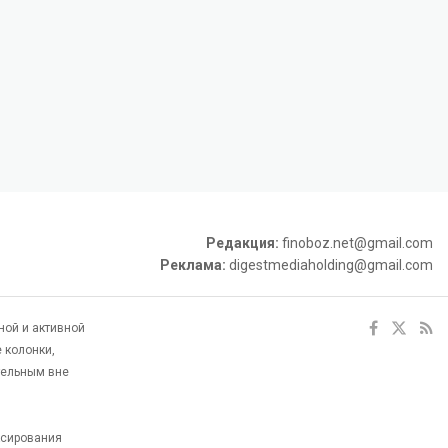
Редакция:
finoboz.net@gmail.com
Реклама:
digestmediaholding@gmail.com
ной и активной
 колонки,
тельным вне
ксирования