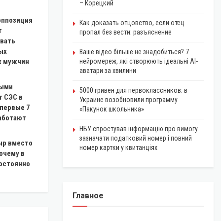
– Корецкий
оппозиция
Как доказать отцовство, если отец
т
пропал без вести: разъяснение
вать
ых
Ваше відео більше не знадобиться? 7
х мужчин
нейромереж, які створюють ідеальні AI-
аватари за хвилини
ными
5000 гривен для первоклассников: в
т СЭС в
Украине возобновили программу
 первые 7
«Пакунок школьника»
работают
НБУ спростував інформацію про вимогу
зазначати податковий номер і повний
ыр вместо
номер картки у квитанціях
очему в
остоянно
Главное
ЭКОНОМИКА