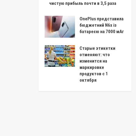
чистую прибыль почти в 3,5 раза
OnePlus представила
бюджетний N6x із
батареєю на 7000 мАг
Старые этикетки
отменяют: что
изменится на
маркировке
продуктов с 1
октября