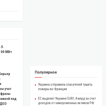
.S.
100 МВт
Популярное
барьер
:
е
Украина отправила спасателей тушить
ры учат
пожары во Франции
 фразы
равкой под
ЕС выделит Украине EUR1,4 млрд за счет
доходов от замороженных активов РФ
ИДЕО