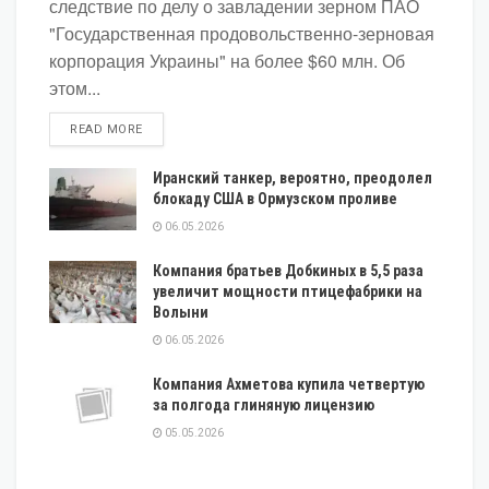
следствие по делу о завладении зерном ПАО
"Государственная продовольственно-зерновая
корпорация Украины" на более $60 млн. Об
этом...
DETAILS
READ MORE
Иранский танкер, вероятно, преодолел
блокаду США в Ормузском проливе
06.05.2026
Компания братьев Добкиных в 5,5 раза
увеличит мощности птицефабрики на
Волыни
06.05.2026
Компания Ахметова купила четвертую
за полгода глиняную лицензию
05.05.2026