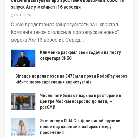
Circle відзвітувала про зростання показників USDC та
запуск Arc у мейннеті 16 вересня
05.08.2026
Circle представила фінрезультати за II квартал.
Компанія також оголосила про запуск основної
мережі Arc 16 вересня. Серед...
Клименко раскрыл свои задачи на посту
секретаря СНБО
Binance подала позов на $473 млн проти RedotPay через
нібито перенаправлення користувачів
Число погибших от взрыва в ресторане в
центре Москвы возросло до пяти, —
росСМИ
Экс-послу в США Стефанишиной вручили
новое подозрение и избирают меру
пресечения