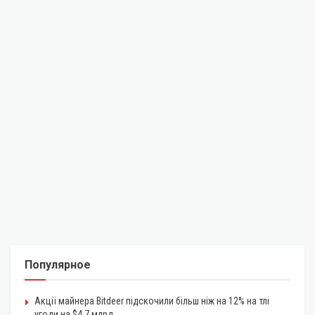
Популярное
Акції майнера Bitdeer підскочили більш ніж на 12% на тлі
угоди на $4,7 млрд