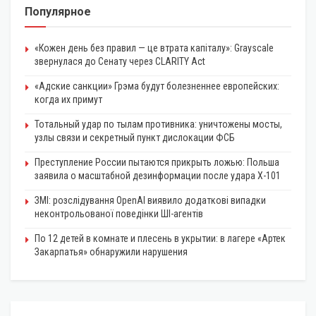
Популярное
«Кожен день без правил — це втрата капіталу»: Grayscale
звернулася до Сенату через CLARITY Act
«Адские санкции» Грэма будут болезненнее европейских:
когда их примут
Тотальный удар по тылам противника: уничтожены мосты,
узлы связи и секретный пункт дислокации ФСБ
Преступление России пытаются прикрыть ложью: Польша
заявила о масштабной дезинформации после удара Х-101
ЗМІ: розслідування OpenAI виявило додаткові випадки
неконтрольованої поведінки ШІ-агентів
По 12 детей в комнате и плесень в укрытии: в лагере «Артек
Закарпатья» обнаружили нарушения