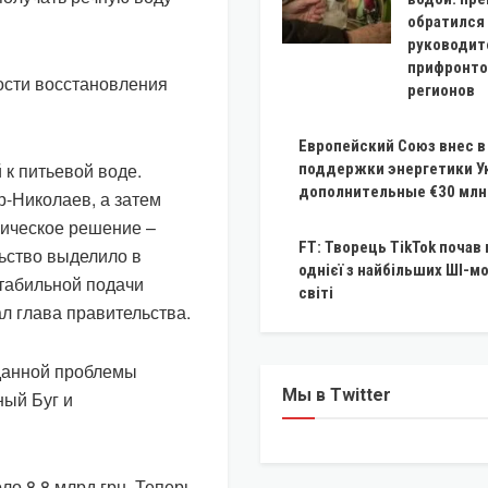
обратился
руководит
прифронт
сти восстановления
регионов
Европейский Союз внес 
 к питьевой воде.
поддержки энергетики У
дополнительные €30 млн
-Николаев, а затем
ническое решение –
FT: Творець TikTok почав
льство выделило в
однієї з найбільших ШІ-м
табильной подачи
світі
ал глава правительства.
данной проблемы
Мы в Twitter
ный Буг и
о 8,8 млрд грн. Теперь