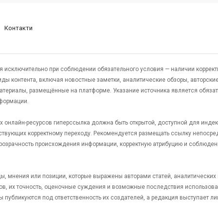
Контакти
я исключительно при соблюдении обязательного условия — наличии коррект
виды контента, включая новостные заметки, аналитические обзоры, авторские
атериалы, размещённые на платформе. Указание источника является обяза
формации.
гих онлайн-ресурсов гиперссылка должна быть открытой, доступной для инде
ствующих корректному переходу. Рекомендуется размещать ссылку непосре
 прозрачность происхождения информации, корректную атрибуцию и соблюден
яды, мнения или позиции, которые выражены авторами статей, аналитических
тов, их точность, оценочные суждения и возможные последствия использов
ы публикуются под ответственность их создателей, а редакция выступает л