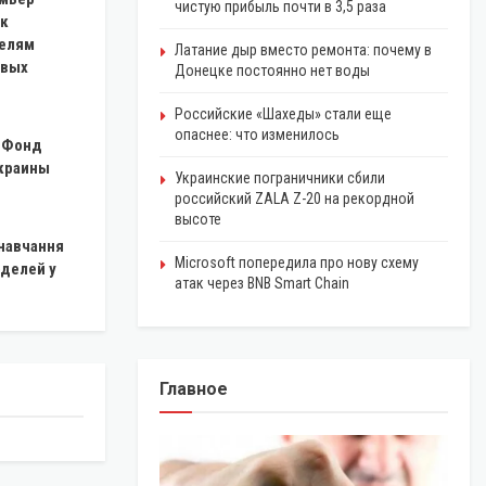
чистую прибыль почти в 3,5 раза
 к
елям
Латание дыр вместо ремонта: почему в
овых
Донецке постоянно нет воды
Российские «Шахеды» стали еще
опаснее: что изменилось
в Фонд
краины
Украинские пограничники сбили
российский ZALA Z-20 на рекордной
высоте
 навчання
Microsoft попередила про нову схему
оделей у
атак через BNB Smart Chain
Главное