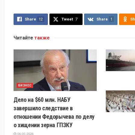
Share
12
Tweet
7
Share
1
Sh
Читайте
также
БИЗНЕС
Дело на $60 млн. НАБУ
завершило следствие в
отношении Федорычева по делу
о хищении зерна ГПЗКУ
06.05.2026