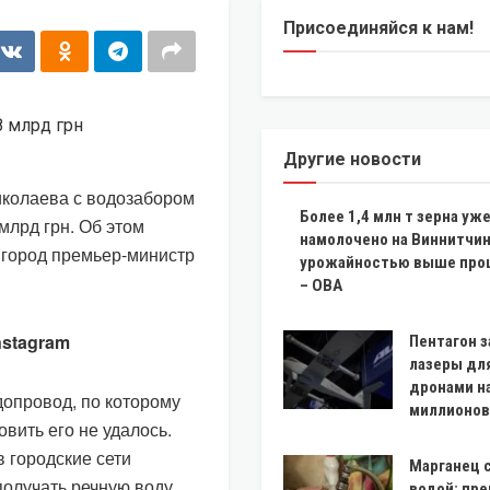
Присоединяйся к нам!
Другие новости
иколаева с водозабором
Более 1,4 млн т зерна уж
млрд грн. Об этом
намолочено на Виннитчин
в город премьер-министр
урожайностью выше про
– ОВА
nstagram
Пентагон з
лазеры дл
дронами н
допровод, по которому
миллионов
вить его не удалось.
 городские сети
Марганец с
получать речную воду
водой: пр