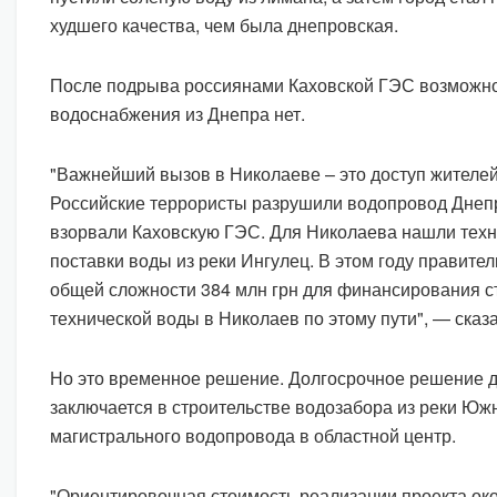
худшего качества, чем была днепровская.
После подрыва россиянами Каховской ГЭС возможно
водоснабжения из Днепра нет.
"Важнейший вызов в Николаеве – это доступ жителей
Российские террористы разрушили водопровод Днепр
взорвали Каховскую ГЭС. Для Николаева нашли тех
поставки воды из реки Ингулец. В этом году правите
общей сложности 384 млн грн для финансирования с
технической воды в Николаев по этому пути", — сказ
Но это временное решение. Долгосрочное решение 
заключается в строительстве водозабора из реки Юж
магистрального водопровода в областной центр.
"Ориентировочная стоимость реализации проекта окол