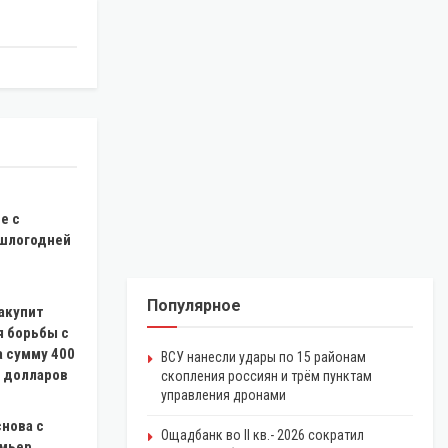
е
е с
шлогодней
Популярное
акупит
я борьбы с
а сумму 400
ВСУ нанесли удары по 15 районам
 долларов
скопления россиян и трём пунктам
управления дронами
нова с
Ощадбанк во II кв.- 2026 сократил
емьер