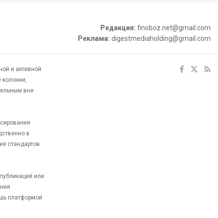
Редакция:
finoboz.net@gmail.com
Реклама:
digestmediaholding@gmail.com
ной и активной
 колонки,
тельным вне
ксирования
дственно в
ие стандартов
 публикаций или
ания
ишь платформой