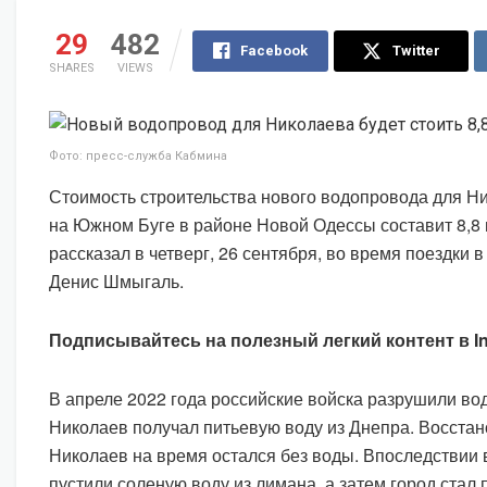
29
482
Facebook
Twitter
SHARES
VIEWS
Фото: пресс-служба Кабмина
Стоимость строительства нового водопровода для Н
на Южном Буге в районе Новой Одессы составит 8,8 
рассказал в четверг, 26 сентября, во время поездки 
Денис Шмыгаль.
Подписывайтесь на полезный легкий контент в I
В апреле 2022 года российские войска разрушили во
Николаев получал питьевую воду из Днепра. Восстано
Николаев на время остался без воды. Впоследствии в
пустили соленую воду из лимана, а затем город стал 