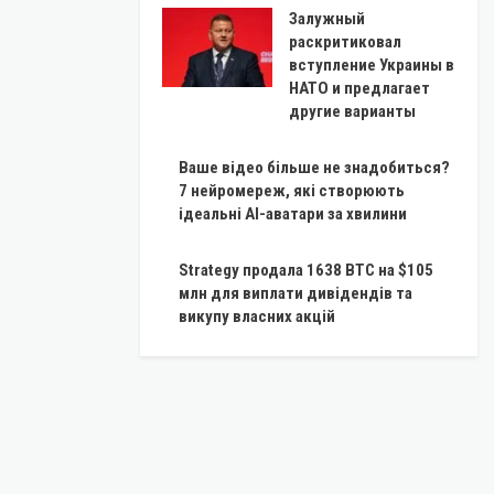
Залужный
раскритиковал
вступление Украины в
НАТО и предлагает
другие варианты
Ваше відео більше не знадобиться?
7 нейромереж, які створюють
ідеальні AI-аватари за хвилини
Strategy продала 1638 BTC на $105
млн для виплати дивідендів та
викупу власних акцій