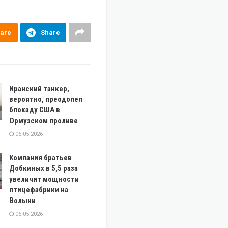
are
Share
Иранский танкер,
вероятно, преодолел
блокаду США в
Ормузском проливе
06.05.2026
Компания братьев
Добкиных в 5,5 раза
увеличит мощности
птицефабрики на
Волыни
06.05.2026