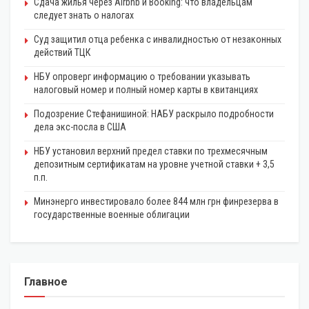
Сдача жилья через Airbnb и Booking: что владельцам
следует знать о налогах
Суд защитил отца ребенка с инвалидностью от незаконных
действий ТЦК
НБУ опроверг информацию о требовании указывать
налоговый номер и полный номер карты в квитанциях
Подозрение Стефанишиной: НАБУ раскрыло подробности
дела экс-посла в США
НБУ установил верхний предел ставки по трехмесячным
депозитным сертификатам на уровне учетной ставки + 3,5
п.п.
Минэнерго инвестировало более 844 млн грн финрезерва в
государственные военные облигации
Главное