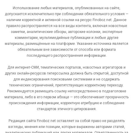
Использование любых материалов, опубликованных на сайте,
допускается исключительно при соблюдении обязательного условия —
наличии корректной и активной ссылки на ресурс Finoboz.net. Данное
правило распространяется на все виды контента, включая новостные
заметки, аналитические обзоры, авторские колонки, экспертные
комментарии, мультимедийные публикации и любые другие
материалы, размещённые на платформе. Указание источника является
обязательным вне зависимости от способа или формата
последующего распространения информации.
Для интернет-СМИ, тематических порталов, новостных агрегаторов и
других онлайн-ресурсов гиперссылка должна быть открытой, доступной
для индексирования поисковыми системами и не содержать
технических ограничений, препятствующих корректному переходу.
Рекомендуется размещать ссылку непосредственно в подзаголовке
материала, либо в его первом абзаце — это обеспечивает прозрачность
происхождения информации, корректную атрибуцию и соблюдение
стандартов этичного цитирования.
Редакция сайта Finoboz.net оставляет за собой право не разделять
взгляды, мнения или позиции, которые выражены авторами статей,
аналитических публикаций или других материалов. Ответственность за