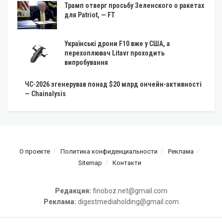
Трамп отверг просьбу Зеленского о ракетах
для Patriot, — FT
Українські дрони F10 вже у США, а
перехоплювач Litavr проходить
випробування
ЧС-2026 згенерував понад $20 млрд ончейн-активності
— Chainalysis
О проекте
Политика конфиденциальности
Реклама
Sitemap
Контакти
Редакция:
finoboz.net@gmail.com
Реклама:
digestmediaholding@gmail.com